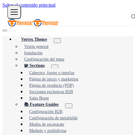
Saltar al contenido principal
Vertex Theme
Visión general
Instalación
Configuración del tema
🧩 Sections
Cabecera, footer e interfaz
Página de inicio y marketing
Página de producto (PDP)
Secciones exclusivas B2B
Sales Boost
📚 Feature Guides
Configuración B2B
Configuración de metafields
Modos de escaparate
Markets y multidivisa