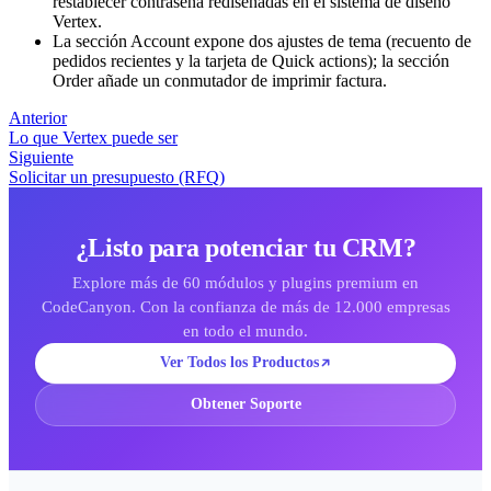
restablecer contraseña rediseñadas en el sistema de diseño
Vertex.
La sección Account expone dos ajustes de tema (recuento de
pedidos recientes y la tarjeta de Quick actions); la sección
Order añade un conmutador de imprimir factura.
Anterior
Lo que Vertex puede ser
Siguiente
Solicitar un presupuesto (RFQ)
¿Listo para potenciar tu CRM?
Explore más de 60 módulos y plugins premium en
CodeCanyon. Con la confianza de más de 12.000 empresas
en todo el mundo.
Ver Todos los Productos
Obtener Soporte