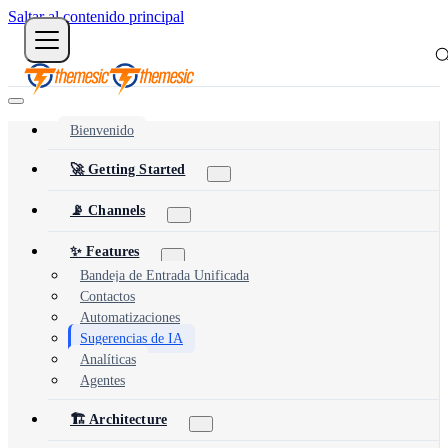
Saltar al contenido principal
Bienvenido
🚀 Getting Started
📡 Channels
✨ Features
Bandeja de Entrada Unificada
Contactos
Automatizaciones
Sugerencias de IA
Analíticas
Agentes
🏗️ Architecture