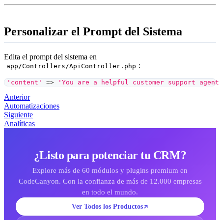
Personalizar el Prompt del Sistema
Edita el prompt del sistema en
:
app/Controllers/ApiController.php
'content'
=>
'You are a helpful customer support agent
Anterior
Automatizaciones
Siguiente
Analíticas
¿Listo para potenciar tu CRM?
Explore más de 60 módulos y plugins premium en
CodeCanyon. Con la confianza de más de 12.000 empresas
en todo el mundo.
Ver Todos los Productos