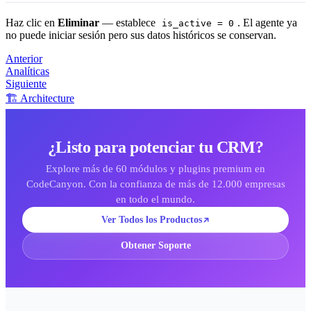
Haz clic en
Eliminar
— establece
. El agente ya
is_active = 0
no puede iniciar sesión pero sus datos históricos se conservan.
Anterior
Analíticas
Siguiente
🏗️ Architecture
¿Listo para potenciar tu CRM?
Explore más de 60 módulos y plugins premium en
CodeCanyon. Con la confianza de más de 12.000 empresas
en todo el mundo.
Ver Todos los Productos
Obtener Soporte