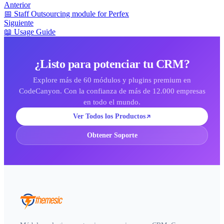
Anterior
📅 Staff Outsourcing module for Perfex
Siguiente
📖 Usage Guide
¿Listo para potenciar tu CRM?
Explore más de 60 módulos y plugins premium en
CodeCanyon. Con la confianza de más de 12.000 empresas
en todo el mundo.
Ver Todos los Productos
Obtener Soporte