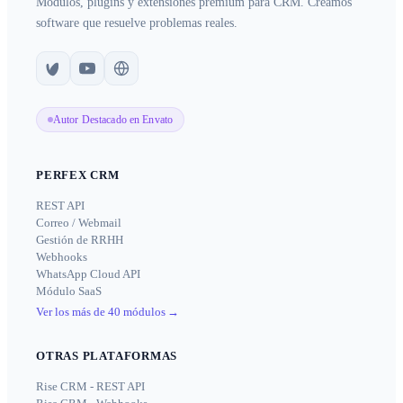
Módulos, plugins y extensiones premium para CRM. Creamos
software que resuelve problemas reales.
Autor Destacado en Envato
PERFEX CRM
REST API
Correo / Webmail
Gestión de RRHH
Webhooks
WhatsApp Cloud API
Módulo SaaS
Ver los más de 40 módulos
→
OTRAS PLATAFORMAS
Rise CRM - REST API