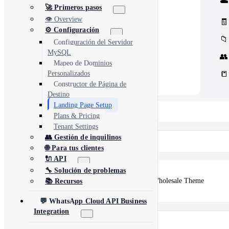
☁️
Core Concord CRM extensions
🚀 Primeros pasos
📊
Management
Assets, inventory & more
👁️ Overview
🧾
⚙️ Configuración
📁
Configuración del Servidor
MySQL
👥
Mapeo de Dominios
📒
Personalizados
Constructor de Página de
Destino
Landing Page Setup
📂 View All 10+ Modules →
Plans & Pricing
Tenant Settings
👥 Gestión de inquilinos
Shopify
🌐 Para tus clientes
🔌 API
🔧 Solución de problemas
🛒
Vertex — Premium B2B & Wholesale Theme
📚 Recursos
💬 WhatsApp Cloud API Business
Integration
Otros productos