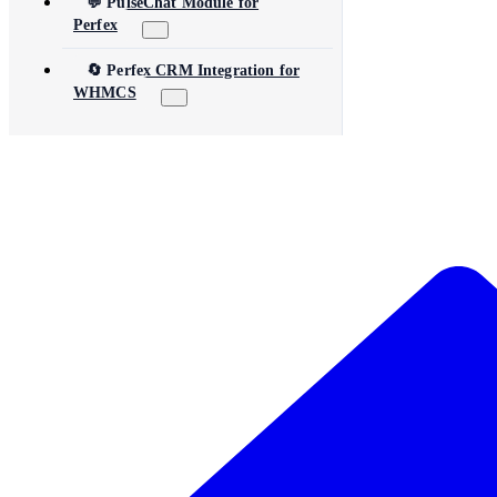
💬 PulseChat Module for
Perfex
🔄 Perfex CRM Integration for
WHMCS