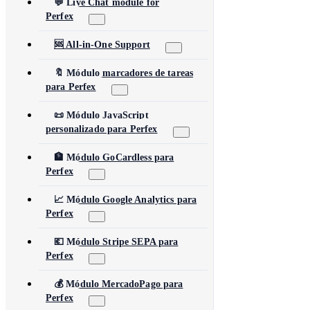
💬 Live Chat module for
Perfex
🆘 All-in-One Support
🔖 Módulo marcadores de tareas
para Perfex
📜 Módulo JavaScript
personalizado para Perfex
🏦 Módulo GoCardless para
Perfex
📈 Módulo Google Analytics para
Perfex
💶 Módulo Stripe SEPA para
Perfex
💰 Módulo MercadoPago para
Perfex