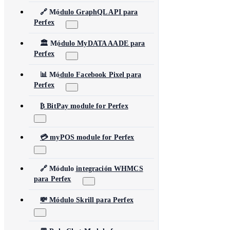
🔗 Módulo GraphQL API para
Perfex
🏛️ Módulo MyDATA AADE para
Perfex
📊 Módulo Facebook Pixel para
Perfex
₿ BitPay module for Perfex
💳 myPOS module for Perfex
🔗 Módulo integración WHMCS
para Perfex
💸 Módulo Skrill para Perfex