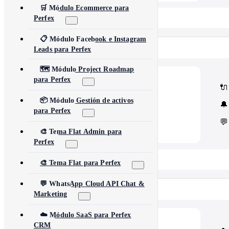
🛒 Módulo Ecommerce para
📂 View All 40+ Modules →
Perfex
📋 Módulo Facebook e Instagram
Rise CRM
Leads para Perfex
🗺️ Módulo Project Roadmap
para Perfex
🧩
Modules
🔌
Core Rise CRM extensions
⚙️
Automation & API
📦 Módulo Gestión de activos
🔔
Security and third-party tools
para Perfex
💬
🎨 Tema Flat Admin para
Perfex
📂 View All 5 Plugins →
🎨 Tema Flat para Perfex
💬 WhatsApp Cloud API Chat &
Concord CRM
Marketing
☁️ Módulo SaaS para Perfex
💎
Modules
CRM