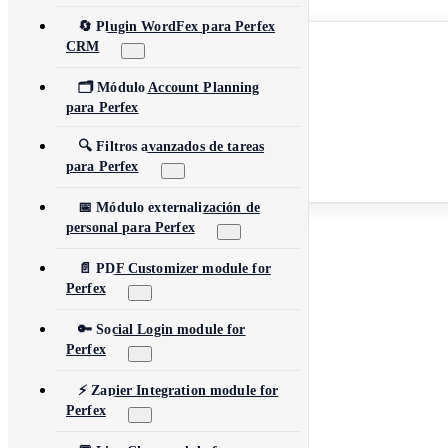
🔄 Plugin WordFex para Perfex
English
CRM
Español
Français
Deutsch
🗂️ Módulo Account Planning
Português
para Perfex
العربية
简体中文
🔍 Filtros avanzados de tareas
日本語
para Perfex
Русский
Türkçe
📅 Módulo externalización de
Explorar todos los productos
personal para Perfex
📄 PDF Customizer module for
Perfex
🔑 Social Login module for
Perfex
⚡ Zapier Integration module for
Perfex