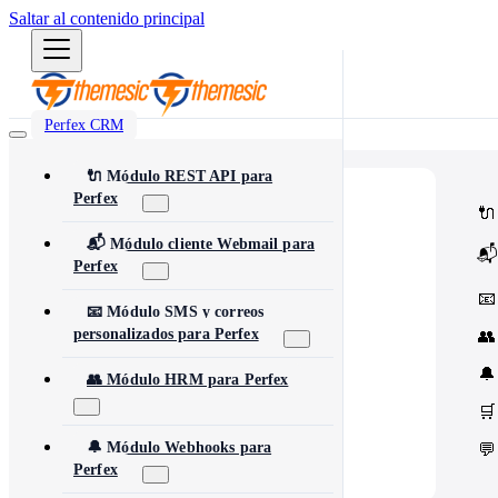
Saltar al contenido principal
Perfex CRM
🔌 Módulo REST API para
Perfex
⭐
Popular
🔌
Most popular modules and add-ons
🔗
Integrations
📬 Módulo cliente Webmail para
📬
Third-party services & APIs
Perfex
⚙️
Automation & Tools
Workflow automation & dev tools
📧
🎨
Themes & Security
📧 Módulo SMS y correos
UI customization & protection
personalizados para Perfex
👥
🔔
👥 Módulo HRM para Perfex
🛒
🔔 Módulo Webhooks para
💬
Perfex