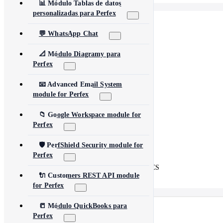
📊 Módulo Tablas de datos
personalizadas para Perfex
📋
LeadHub SaaS
💬 WhatsApp Chat
🗣️
📐 Módulo Diagramy para
FeedbackPulse SaaS
Perfex
💡
Idea FMS
📧 Advanced Email System
🔄
WordFex
module for Perfex
🖼️
AI Images
📁 Google Workspace module for
Perfex
💰
PayPal Donation CF7
🛡️ PerfShield Security module for
🔗
Content Linker
Perfex
🔄
Perfex Integration for WHMCS
🔌 Customers REST API module
for Perfex
📒 Módulo QuickBooks para
Perfex
Español