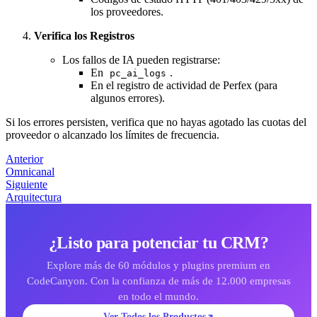
los proveedores.
Verifica los Registros
Los fallos de IA pueden registrarse:
En
.
pc_ai_logs
En el registro de actividad de Perfex (para
algunos errores).
Si los errores persisten, verifica que no hayas agotado las cuotas del
proveedor o alcanzado los límites de frecuencia.
Anterior
Omnicanal
Siguiente
Arquitectura
¿Listo para potenciar tu CRM?
Explore más de 60 módulos y plugins premium en
CodeCanyon. Con la confianza de más de 12.000 empresas
en todo el mundo.
Ver Todos los Productos