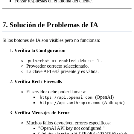
Forzar respuestas en el idioma del cliente.
7. Solución de Problemas de IA
Si los botones de IA son visibles pero no funcionan:
Verifica la Configuración
debe ser
.
pulsechat_ai_enabled
1
Proveedor correcto seleccionado.
La clave API está presente y es válida.
Verifica Red / Firewalls
El servidor debe poder llamar a:
(OpenAI)
https://api.openai.com
(Anthropic)
https://api.anthropic.com
Verifica Mensajes de Error
Muchos fallos devuelven errores específicos:
"OpenAI API key not configured."
Códigos de estado HTTP (401/403/429/5xx) de