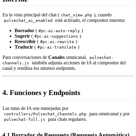
En la vista principal del chat (
), cuando
chat_view.php
está activado, el compositor muestra:
pulsechat_ai_enabled
Borrador
(
)
#pc-ai-auto-reply
Sugerir
(
)
#pc-ai-suggestions
Reescribir
(
)
#pc-ai-rewrite
Traducir
(
)
#pc-ai-translate
Para conversaciones de
Canales
omnicanal,
pulsechat-
también adjunta acciones de IA al compositor del
channels.js
canal y reutiliza los mismos endpoints.
4. Funciones y Endpoints
Las rutas de IA son manejadas por
para omnicanal y por
controllers/Pulsechat_Channels.php
para chats regulares.
pulsechat-full.js
4.1 Borrador de Respuesta (Respuesta Automática)