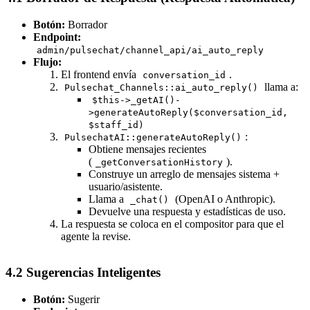
Botón:
Borrador
Endpoint:
admin/pulsechat/channel_api/ai_auto_reply
Flujo:
El frontend envía
.
conversation_id
llama a:
Pulsechat_Channels::ai_auto_reply()
$this->_getAI()-
>generateAutoReply($conversation_id,
$staff_id)
:
PulsechatAI::generateAutoReply()
Obtiene mensajes recientes
(
).
_getConversationHistory
Construye un arreglo de mensajes sistema +
usuario/asistente.
Llama a
(OpenAI o Anthropic).
_chat()
Devuelve una respuesta y estadísticas de uso.
La respuesta se coloca en el compositor para que el
agente la revise.
4.2 Sugerencias Inteligentes
Botón:
Sugerir