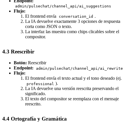
Endpoint:
admin/pulsechat/channel_api/ai_suggestions
Flujo:
El frontend envía
.
conversation_id
La IA devuelve exactamente 3 opciones de respuesta
corta como JSON o texto.
La interfaz las muestra como chips clicables sobre el
compositor.
4.3 Reescribir
Botón:
Reescribir
Endpoint:
admin/pulsechat/channel_api/ai_rewrite
Flujo:
El frontend envía el texto actual y el tono deseado (ej.
).
professional
La IA devuelve una versión reescrita preservando el
significado.
El texto del compositor se reemplaza con el mensaje
reescrito.
4.4 Ortografía y Gramática