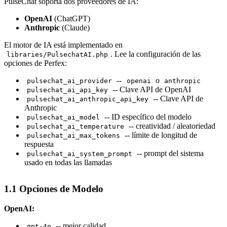
PulseChat soporta dos proveedores de IA:
OpenAI
(ChatGPT)
Anthropic
(Claude)
El motor de IA está implementado en
. Lee la configuración de las
libraries/PulsechatAI.php
opciones de Perfex:
--
o
pulsechat_ai_provider
openai
anthropic
-- Clave API de OpenAI
pulsechat_ai_api_key
-- Clave API de
pulsechat_ai_anthropic_api_key
Anthropic
-- ID específico del modelo
pulsechat_ai_model
-- creatividad / aleatoriedad
pulsechat_ai_temperature
-- límite de longitud de
pulsechat_ai_max_tokens
respuesta
-- prompt del sistema
pulsechat_ai_system_prompt
usado en todas las llamadas
1.1 Opciones de Modelo
OpenAI:
-- mejor calidad.
gpt-4o