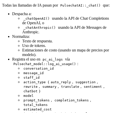
Todas las llamadas de IA pasan por
que:
PulsechatAI::_chat()
Despacha a:
usando la API de Chat Completions
_chatOpenAI()
de OpenAI, o
usando la API de Messages de
_chatAnthropic()
Anthropic.
Normaliza:
Texto de respuesta.
Uso de tokens.
Estimaciones de costo (usando un mapa de precios por
modelo).
Registra el uso en
vía
pc_ai_logs
:
Pulsechat_model::log_ai_usage()
conversation_id
message_id
staff_id
(
,
,
action_type
auto_reply
suggestion
,
,
,
,
rewrite
summary
translate
sentiment
)
chatbot
model
,
,
prompt_tokens
completion_tokens
total_tokens
estimated_cost