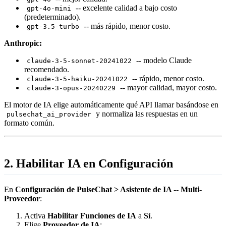
-- excelente calidad a bajo costo
gpt-4o-mini
(predeterminado).
-- más rápido, menor costo.
gpt-3.5-turbo
Anthropic:
-- modelo Claude
claude-3-5-sonnet-20241022
recomendado.
-- rápido, menor costo.
claude-3-5-haiku-20241022
-- mayor calidad, mayor costo.
claude-3-opus-20240229
El motor de IA elige automáticamente qué API llamar basándose en
y normaliza las respuestas en un
pulsechat_ai_provider
formato común.
2. Habilitar IA en Configuración
En
Configuración de PulseChat > Asistente de IA -- Multi-
Proveedor
:
Activa
Habilitar Funciones de IA
a
Sí
.
Elige
Proveedor de IA
: