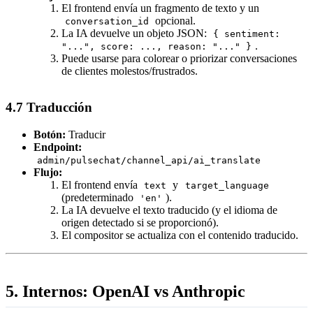
El frontend envía un fragmento de texto y un
opcional.
conversation_id
La IA devuelve un objeto JSON:
{ sentiment:
.
"...", score: ..., reason: "..." }
Puede usarse para colorear o priorizar conversaciones
de clientes molestos/frustrados.
4.7 Traducción
Botón:
Traducir
Endpoint:
admin/pulsechat/channel_api/ai_translate
Flujo:
El frontend envía
y
text
target_language
(predeterminado
).
'en'
La IA devuelve el texto traducido (y el idioma de
origen detectado si se proporcionó).
El compositor se actualiza con el contenido traducido.
5. Internos: OpenAI vs Anthropic