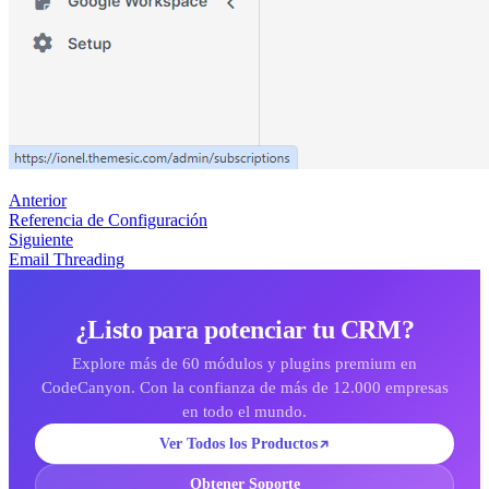
Anterior
Referencia de Configuración
Siguiente
Email Threading
¿Listo para potenciar tu CRM?
Explore más de 60 módulos y plugins premium en
CodeCanyon. Con la confianza de más de 12.000 empresas
en todo el mundo.
Ver Todos los Productos
Obtener Soporte