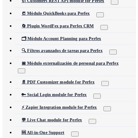
🔌 Customers REST API module for Perfex
📒 Módulo QuickBooks para Perfex
🔄 Plugin WordFex para Perfex CRM
🗂️ Módulo Account Planning para Perfex
🔍 Filtros avanzados de tareas para Perfex
📅 Módulo externalización de personal para Perfex
📄 PDF Customizer module for Perfex
🔑 Social Login module for Perfex
⚡ Zapier Integration module for Perfex
💬 Live Chat module for Perfex
🆘 All-in-One Support