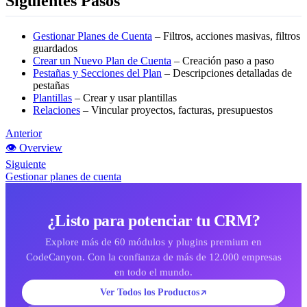
Siguientes Pasos
Gestionar Planes de Cuenta
– Filtros, acciones masivas, filtros
guardados
Crear un Nuevo Plan de Cuenta
– Creación paso a paso
Pestañas y Secciones del Plan
– Descripciones detalladas de
pestañas
Plantillas
– Crear y usar plantillas
Relaciones
– Vincular proyectos, facturas, presupuestos
Anterior
👁️ Overview
Siguiente
Gestionar planes de cuenta
¿Listo para potenciar tu CRM?
Explore más de 60 módulos y plugins premium en
CodeCanyon. Con la confianza de más de 12.000 empresas
en todo el mundo.
Ver Todos los Productos