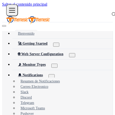
Saltar al contenido principal
Bienvenido
🚀 Getting Started
🌐 Web Server Configuration
📡 Monitor Types
🔔 Notifications
Resumen de Notificaciones
Correo Electronico
Slack
Discord
Telegram
Microsoft Teams
Pushover