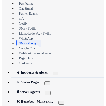
Pushbullet
OneSignal
Pusher Beams
ntfy
Gotify
SMS (Twilio)
Llamada de Voz (Twilio)
WhatsApp
SMS (Vonage)
Google Chat
Webhook Personalizado
PagerDuty
OpsGenie
🔥 Incidents & Alerts
📊 Status Pages
🖥️ Server Agents
💓 Heartbeat Monitoring