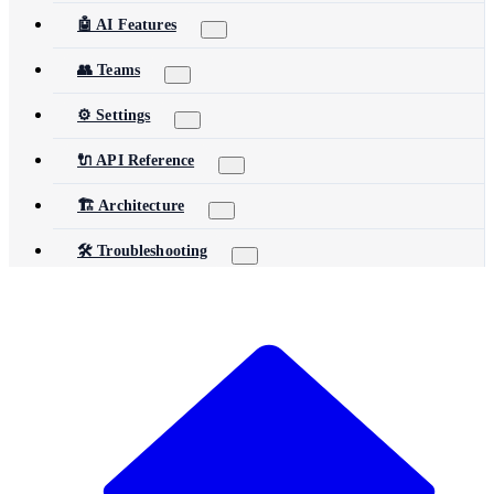
🤖 AI Features
👥 Teams
⚙️ Settings
🔌 API Reference
🏗️ Architecture
🛠️ Troubleshooting