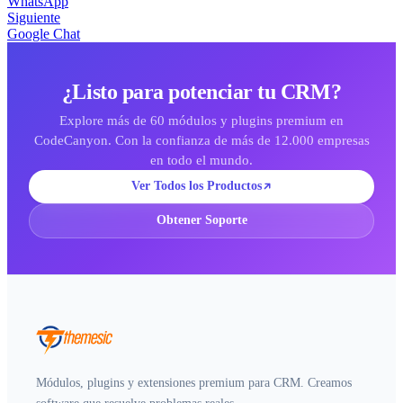
WhatsApp
Siguiente
Google Chat
¿Listo para potenciar tu CRM?
Explore más de 60 módulos y plugins premium en
CodeCanyon. Con la confianza de más de 12.000 empresas
en todo el mundo.
Ver Todos los Productos
Obtener Soporte
Módulos, plugins y extensiones premium para CRM. Creamos