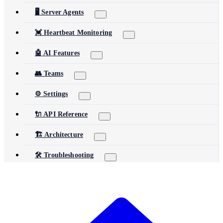
🖥️ Server Agents
💓 Heartbeat Monitoring
🤖 AI Features
👥 Teams
⚙️ Settings
🔌 API Reference
🏗️ Architecture
🛠️ Troubleshooting