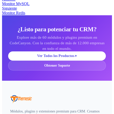
Monitor MySQL
Siguiente
Monitor Redis
¿Listo para potenciar tu CRM?
Explore más de 60 módulos y plugins premium en
CodeCanyon. Con la confianza de más de 12.000 empresas
en todo el mundo.
Ver Todos los Productos
Obtener Soporte
Módulos, plugins y extensiones premium para CRM. Creamos