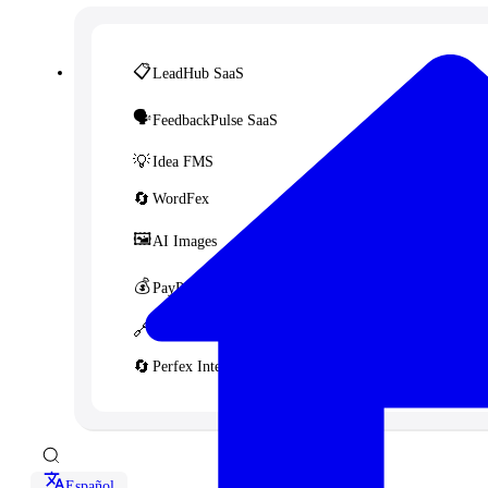
📋
LeadHub SaaS
🗣️
FeedbackPulse SaaS
💡
Idea FMS
🔄
WordFex
🖼️
AI Images
💰
PayPal Donation CF7
🔗
Content Linker
🔄
Perfex Integration for WHMCS
Español