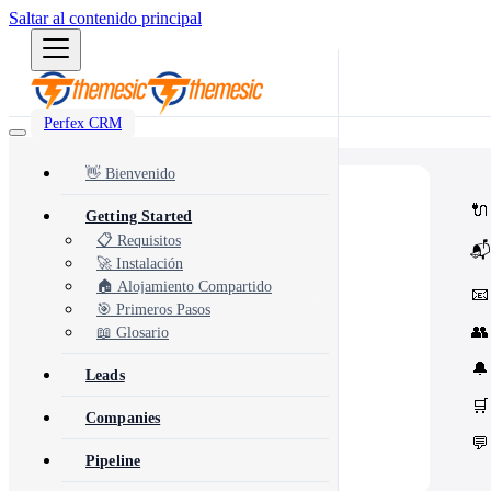
Saltar al contenido principal
Perfex CRM
👋 Bienvenido
⭐
Popular
🔌
Getting Started
Most popular modules and add-ons
🔗
Integrations
📋 Requisitos
📬
Third-party services & APIs
🚀 Instalación
⚙️
Automation & Tools
Workflow automation & dev tools
🏠 Alojamiento Compartido
📧
🎨
Themes & Security
🎯 Primeros Pasos
UI customization & protection
👥
📖 Glosario
🔔
Leads
🛒
Companies
💬
Pipeline