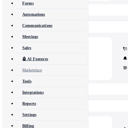
Forms
📂 View All 40+ Modules →
Automations
Communications
Rise CRM
Meetings
🧩
Modules
Sales
🔌
Core Rise CRM extensions
⚙️
Automation & API
🔔
🤖 AI Features
Security and third-party tools
💬
Marketplace
Tools
📂 View All 5 Plugins →
Integrations
Reports
Concord CRM
Settings
💎
Modules
Billing