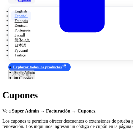
English
Español
Français
Deutsch
Português
العربية
简体中文
日本語
Русский
Türkçe
Explorar todos los productos
Super Admin
🎟️ Cupones
Cupones
Ve a
Super Admin → Facturación → Cupones
.
Los cupones te permiten ofrecer descuentos o extensiones de prueba grat
renovación. Los inquilinos ingresan un código de cupón en la página d