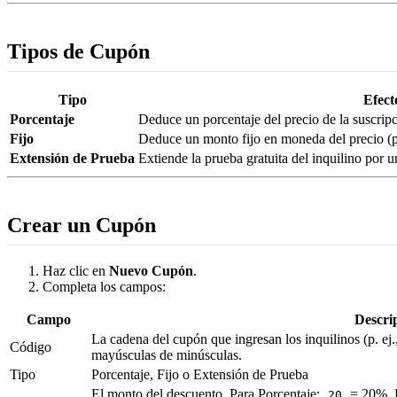
Tipos de Cupón
Tipo
Efect
Porcentaje
Deduce un porcentaje del precio de la suscripc
Fijo
Deduce un monto fijo en moneda del precio (p.
Extensión de Prueba
Extiende la prueba gratuita del inquilino por 
Crear un Cupón
Haz clic en
Nuevo Cupón
.
Completa los campos:
Campo
Descri
La cadena del cupón que ingresan los inquilinos (p. ej.
Código
mayúsculas de minúsculas.
Tipo
Porcentaje, Fijo o Extensión de Prueba
El monto del descuento. Para Porcentaje:
= 20%. P
20