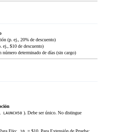
o
ión (p. ej., 20% de descuento)
 ej., $10 de descuento)
un número determinado de días (sin cargo)
pción
,
). Debe ser único. No distingue
LAUNCH50
ara Fijo:
= $10. Para Extensión de Prueba:
10