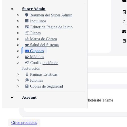
☁️
Core Concord CRM extensions
📊
Management
Super Admin
Assets, inventory & more
🧾
🛡️ Resumen del Super Admin
🏢 Inquilinos
📁
🖼️ Editor de Página de Inicio
👥
📦 Planes
🎨 Marca de Correo
📒
❤️ Salud del Sistema
🎟️ Cupones
🧩 Módulos
📂 View All 10+ Modules →
💳 Configuración de
Facturación
📄 Páginas Estáticas
Shopify
🌍 Idiomas
💾 Copias de Seguridad
Account
🛒
Vertex — Premium B2B & Wholesale Theme
Otros productos