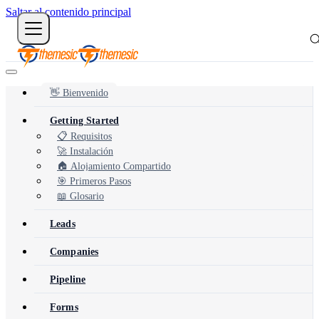
Saltar al contenido principal
👋 Bienvenido
Getting Started
📋 Requisitos
🚀 Instalación
🏠 Alojamiento Compartido
🎯 Primeros Pasos
📖 Glosario
Leads
Companies
Pipeline
Forms