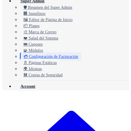
Super Admin
🛡️ Resumen del Super Admin
🏢 Inquilinos
🖼️ Editor de Página de Inicio
📦 Planes
🎨 Marca de Correo
❤️ Salud del Sistema
🎟️ Cupones
🧩 Módulos
💳 Configuración de Facturación
📄 Páginas Estáticas
🌍 Idiomas
💾 Copias de Seguridad
Account