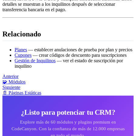
detalles se muestran a los inquilinos después de seleccionar
transferencia bancaria en el pago.
Relacionado
Planes
— establecer anulaciones de prueba por plan y precios
Cupones
— crear códigos de descuento para suscripciones
Gestión de Inquilinos
— ver el estado de suscripción por
inquilino
Anterior
🧩 Módulos
Siguiente
📄 Páginas Estáticas
¿Listo para potenciar tu CRM?
Explore más de 60 módulos y plugins premium en
CodeCanyon. Con la confianza de más de 12.000 empresas
en todo el mundo.