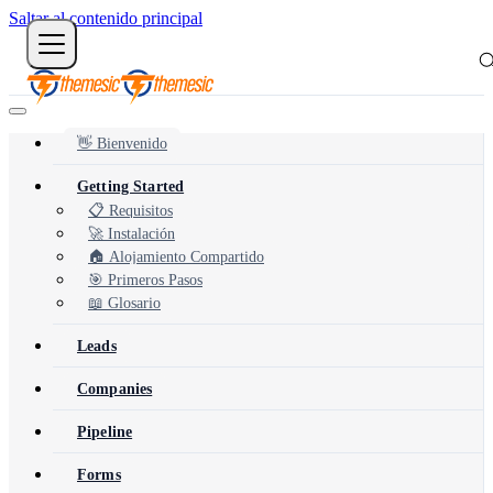
Saltar al contenido principal
👋 Bienvenido
Getting Started
📋 Requisitos
🚀 Instalación
🏠 Alojamiento Compartido
🎯 Primeros Pasos
📖 Glosario
Leads
Companies
Pipeline
Forms