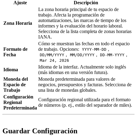
Ajuste
Descripción
La zona horaria principal de tu espacio de
trabajo. Afecta la programación de
automatizaciones, las marcas de tiempo de los
Zona Horaria
informes y la evaluación del horario laboral.
Selecciona de la lista completa de zonas horarias
IANA.
Cómo se muestran las fechas en todo el espacio
Formato de
de trabajo. Opciones:
,
YYYY-MM-DD
Fecha
,
,
,
DD/MM/YYYY
MM/DD/YYYY
DD-MM-YYYY
Mar 24, 2026
Idioma de la interfaz. Actualmente solo inglés
Idioma
(más idiomas en una versión futura).
Moneda del
Moneda predeterminada para valores de
Espacio de
negocios, presupuestos y facturas. Selecciona de
Trabajo
una lista de monedas globales.
Configuración
Configuración regional utilizada para el formato
Regional
de números (p. ej., estilo del separador de miles).
Predeterminada
Guardar Configuración