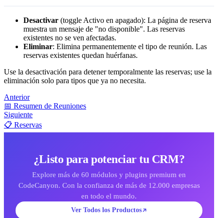
Desactivar
(toggle Activo en apagado): La página de reserva
muestra un mensaje de "no disponible". Las reservas
existentes no se ven afectadas.
Eliminar
: Elimina permanentemente el tipo de reunión. Las
reservas existentes quedan huérfanas.
Use la desactivación para detener temporalmente las reservas; use la
eliminación solo para tipos que ya no necesita.
Anterior
📅 Resumen de Reuniones
Siguiente
📋 Reservas
¿Listo para potenciar tu CRM?
Explore más de 60 módulos y plugins premium en
CodeCanyon. Con la confianza de más de 12.000 empresas
en todo el mundo.
Ver Todos los Productos