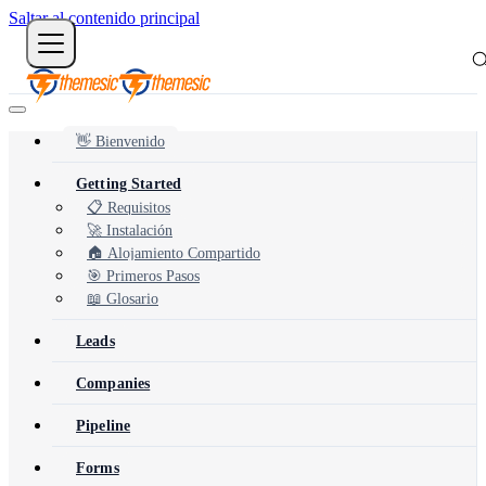
Saltar al contenido principal
👋 Bienvenido
Getting Started
📋 Requisitos
🚀 Instalación
🏠 Alojamiento Compartido
🎯 Primeros Pasos
📖 Glosario
Leads
Companies
Pipeline
Forms