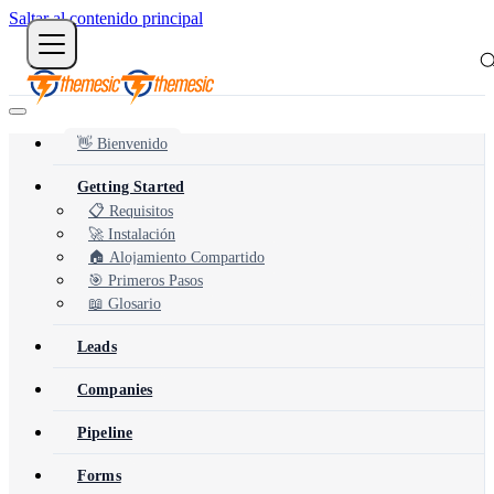
Saltar al contenido principal
👋 Bienvenido
Getting Started
📋 Requisitos
🚀 Instalación
🏠 Alojamiento Compartido
🎯 Primeros Pasos
📖 Glosario
Leads
Companies
Pipeline
Forms