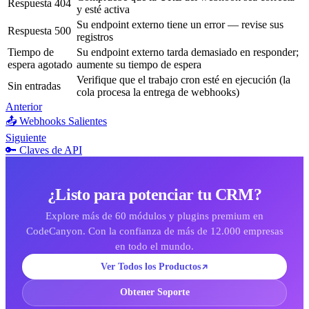
Respuesta 404
y esté activa
Su endpoint externo tiene un error — revise sus
Respuesta 500
registros
Tiempo de
Su endpoint externo tarda demasiado en responder;
espera agotado
aumente su tiempo de espera
Verifique que el trabajo cron esté en ejecución (la
Sin entradas
cola procesa la entrega de webhooks)
Anterior
📤 Webhooks Salientes
Siguiente
🔑 Claves de API
¿Listo para potenciar tu CRM?
Explore más de 60 módulos y plugins premium en
CodeCanyon. Con la confianza de más de 12.000 empresas
en todo el mundo.
Ver Todos los Productos
Obtener Soporte