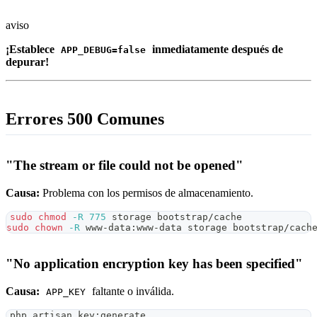
aviso
¡Establece
inmediatamente después de
APP_DEBUG=false
depurar!
Errores 500 Comunes
"The stream or file could not be opened"
Causa:
Problema con los permisos de almacenamiento.
sudo
chmod
-R
775
 storage bootstrap/cache
sudo
chown
-R
 www-data:www-data storage bootstrap/cach
"No application encryption key has been specified"
Causa:
faltante o inválida.
APP_KEY
php artisan key:generate