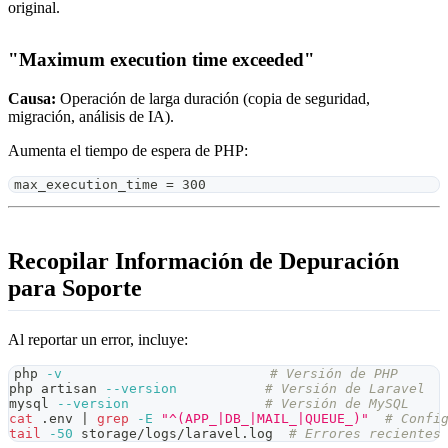
original.
"Maximum execution time exceeded"
Causa:
Operación de larga duración (copia de seguridad,
migración, análisis de IA).
Aumenta el tiempo de espera de PHP:
max_execution_time = 300
Recopilar Información de Depuración
para Soporte
Al reportar un error, incluye:
php 
-v
# Versión de PHP
php artisan 
--version
# Versión de Laravel
mysql 
--version
# Versión de MySQL
cat
 .env 
|
grep
-E
"^(APP_|DB_|MAIL_|QUEUE_)"
# Confi
tail
-50
 storage/logs/laravel.log  
# Errores recientes