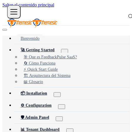
Saltar al contenido principal
Bienvenido
🚀 Getting Started
🎯 Que es FeedbackPulse SaaS?
🔄 Cómo Funciona
⚡ Quick Start Guide
🏗️ Arquitectura del Sistema
📖 Glosario
📦 Installation
⚙️ Configuration
🛡️ Admin Panel
📊 Tenant Dashboard