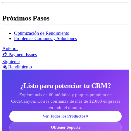
Próximos Pasos
Optimización de Rendimiento
Problemas Comunes y Soluciones
Anterior
💳 Payment Issues
Siguiente
🚀 Rendimiento
¿Listo para potenciar tu CRM?
Explore más de 60 módulos y plugins premium en
CodeCanyon. Con la confianza de más de 12.000 empresas
en todo el mundo.
Ver Todos los Productos
Obtener Soporte