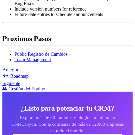
Bug Fixes
Include version numbers for reference
Future-date entries to schedule announcements
Proximos Pasos
Public Registro de Cambios
Team Management
Anterior
🗺️ Roadmap
Siguiente
👥 Gestión del Equipo
¿Listo para potenciar tu CRM?
Explore más de 60 módulos y plugins premium en
CodeCanyon. Con la confianza de más de 12.000 empresas
en todo el mundo.