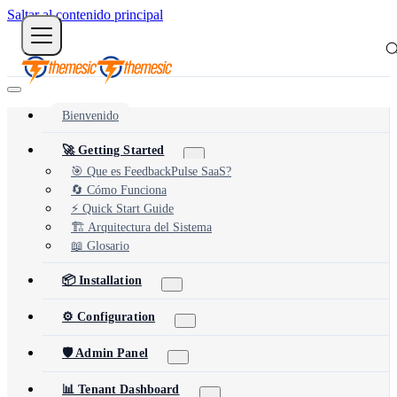
Saltar al contenido principal
Bienvenido
🚀 Getting Started
🎯 Que es FeedbackPulse SaaS?
🔄 Cómo Funciona
⚡ Quick Start Guide
🏗️ Arquitectura del Sistema
📖 Glosario
📦 Installation
⚙️ Configuration
🛡️ Admin Panel
📊 Tenant Dashboard