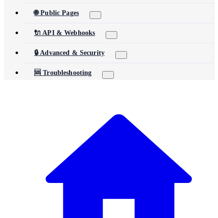
🌐 Public Pages
🔌 API & Webhooks
🔒 Advanced & Security
🆘 Troubleshooting