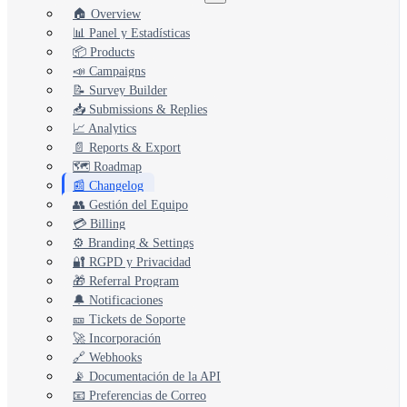
🏠 Overview
📊 Panel y Estadísticas
📦 Products
📣 Campaigns
📝 Survey Builder
📥 Submissions & Replies
📈 Analytics
📄 Reports & Export
🗺️ Roadmap
📰 Changelog
👥 Gestión del Equipo
💳 Billing
⚙️ Branding & Settings
🔐 RGPD y Privacidad
🎁 Referral Program
🔔 Notificaciones
🎫 Tickets de Soporte
🚀 Incorporación
🔗 Webhooks
📡 Documentación de la API
📧 Preferencias de Correo