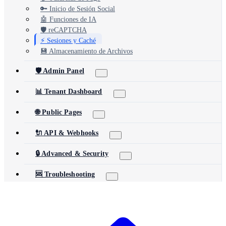
🔑 Inicio de Sesión Social
🤖 Funciones de IA
🛡️ reCAPTCHA
⚡ Sesiones y Caché
💾 Almacenamiento de Archivos
🛡️ Admin Panel
📊 Tenant Dashboard
🌐 Public Pages
🔌 API & Webhooks
🔒 Advanced & Security
🆘 Troubleshooting