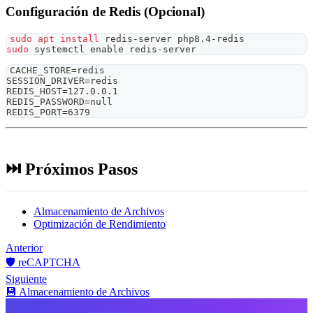
Configuración de Redis (Opcional)
sudo
apt
install
 redis-server php8.4-redis
sudo
 systemctl 
enable
 redis-server
CACHE_STORE=redis
SESSION_DRIVER=redis
REDIS_HOST=127.0.0.1
REDIS_PASSWORD=null
REDIS_PORT=6379
⏭️ Próximos Pasos
Almacenamiento de Archivos
Optimización de Rendimiento
Anterior
🛡️ reCAPTCHA
Siguiente
💾 Almacenamiento de Archivos