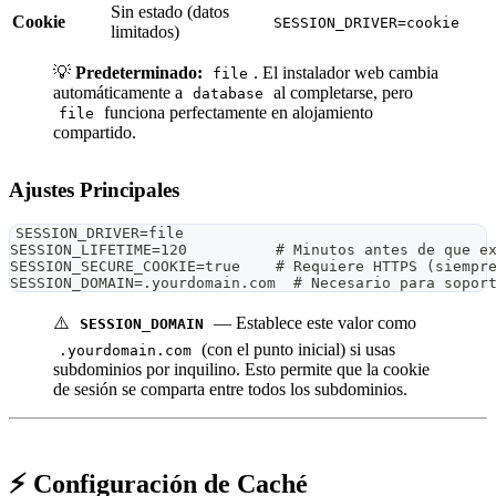
Sin estado (datos
Cookie
SESSION_DRIVER=cookie
limitados)
💡
Predeterminado:
. El instalador web cambia
file
automáticamente a
al completarse, pero
database
funciona perfectamente en alojamiento
file
compartido.
Ajustes Principales
SESSION_DRIVER=file
SESSION_LIFETIME=120          # Minutos antes de que e
SESSION_SECURE_COOKIE=true    # Requiere HTTPS (siempr
SESSION_DOMAIN=.yourdomain.com  # Necesario para sopor
⚠️
— Establece este valor como
SESSION_DOMAIN
(con el punto inicial) si usas
.yourdomain.com
subdominios por inquilino. Esto permite que la cookie
de sesión se comparta entre todos los subdominios.
⚡ Configuración de Caché