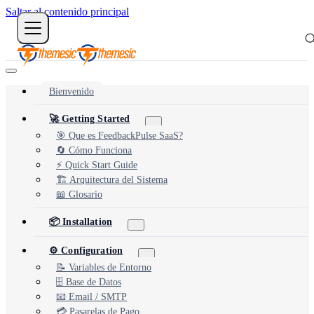
Saltar al contenido principal
Bienvenido
🚀 Getting Started
🎯 Que es FeedbackPulse SaaS?
🔄 Cómo Funciona
⚡ Quick Start Guide
🏗️ Arquitectura del Sistema
📖 Glosario
📦 Installation
⚙️ Configuration
📝 Variables de Entorno
🗄️ Base de Datos
📧 Email / SMTP
💳 Pasarelas de Pago