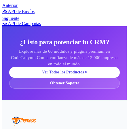
Anterior
📥 API de Envíos
Siguiente
📣 API de Campañas
¿Listo para potenciar tu CRM?
Explore más de 60 módulos y plugins premium en
CodeCanyon. Con la confianza de más de 12.000 empresas
en todo el mundo.
Ver Todos los Productos
Obtener Soporte