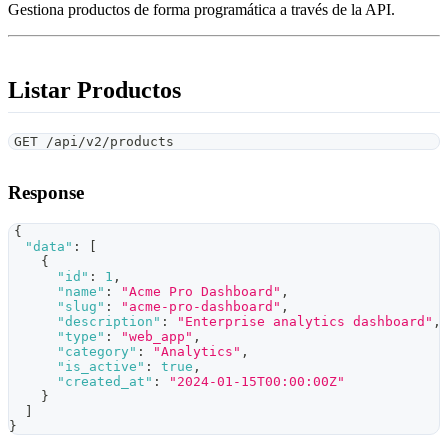
Gestiona productos de forma programática a través de la API.
Listar Productos
GET /api/v2/products
Response
{
"data"
:
[
{
"id"
:
1
,
"name"
:
"Acme Pro Dashboard"
,
"slug"
:
"acme-pro-dashboard"
,
"description"
:
"Enterprise analytics dashboard"
,
"type"
:
"web_app"
,
"category"
:
"Analytics"
,
"is_active"
:
true
,
"created_at"
:
"2024-01-15T00:00:00Z"
}
]
}