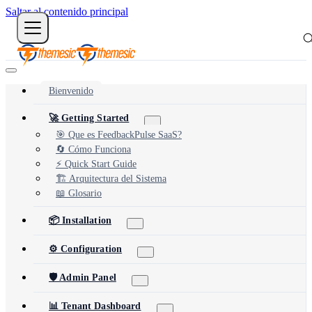
Saltar al contenido principal
Bienvenido
🚀 Getting Started
🎯 Que es FeedbackPulse SaaS?
🔄 Cómo Funciona
⚡ Quick Start Guide
🏗️ Arquitectura del Sistema
📖 Glosario
📦 Installation
⚙️ Configuration
🛡️ Admin Panel
📊 Tenant Dashboard