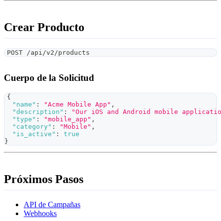
Crear Producto
POST /api/v2/products
Cuerpo de la Solicitud
{
"name"
:
"Acme Mobile App"
,
"description"
:
"Our iOS and Android mobile applicati
"type"
:
"mobile_app"
,
"category"
:
"Mobile"
,
"is_active"
:
true
}
Próximos Pasos
API de Campañas
Webhooks