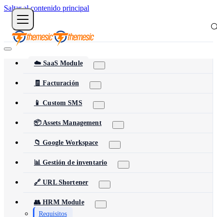
Saltar al contenido principal
☁️ SaaS Module
🧾 Facturación
📱 Custom SMS
📦 Assets Management
📁 Google Workspace
📊 Gestión de inventario
🔗 URL Shortener
👥 HRM Module
Requisitos