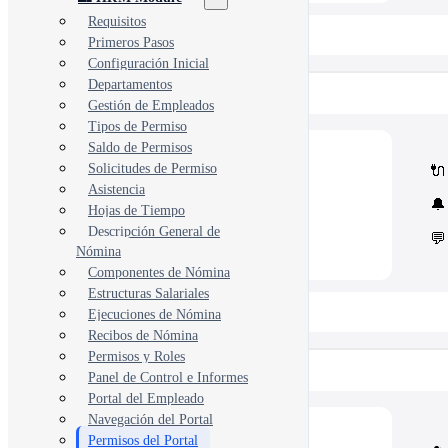
Requisitos
📂 View All 40+ Modules →
Primeros Pasos
Configuración Inicial
Departamentos
Rise CRM
Gestión de Empleados
Tipos de Permiso
Saldo de Permisos
🧩
Modules
Solicitudes de Permiso
🔌
Core Rise CRM extensions
Asistencia
⚙️
Automation & API
🔔
Security and third-party tools
Hojas de Tiempo
Descripción General de
💬
Nómina
Componentes de Nómina
Estructuras Salariales
📂 View All 5 Plugins →
Ejecuciones de Nómina
Recibos de Nómina
Permisos y Roles
Concord CRM
Panel de Control e Informes
Portal del Empleado
Navegación del Portal
💎
Modules
Permisos del Portal