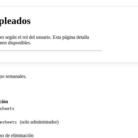
pleados
s según el rol del usuario. Esta página detalla
nen disponibles.
mpo semanales.
ción
sheets
(solo administrador)
esheets
iso de eliminación