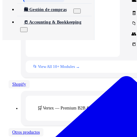
☁️
Core Concord CRM extensions
📊
Management
🛍️ Gestión de compras
Assets, inventory & more
🧾
📒 Accounting & Bookkeeping
📁
👥
📒
📂 View All 10+ Modules →
Shopify
🛒
Vertex — Premium B2B & Wholesale Theme
Otros productos