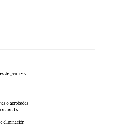
des de permiso.
ntes o aprobadas
requests
de eliminación