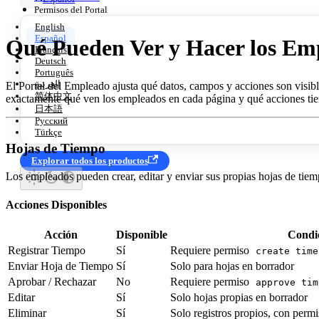
Permisos del Portal
English
Español
Qué Pueden Ver y Hacer los Em
Français
Deutsch
Português
العربية
El Portal del Empleado ajusta qué datos, campos y acciones son visible
简体中文
exactamente qué ven los empleados en cada página y qué acciones tie
日本語
Русский
Türkçe
Hojas de Tiempo
Explorar todos los productos
Los empleados pueden crear, editar y enviar sus propias hojas de tie
Acciones Disponibles
Acción
Disponible
Condi
Registrar Tiempo
Sí
Requiere permiso
create time
Enviar Hoja de Tiempo
Sí
Solo para hojas en borrador
Aprobar / Rechazar
No
Requiere permiso
approve tim
Editar
Sí
Solo hojas propias en borrador
Eliminar
Sí
Solo registros propios, con perm