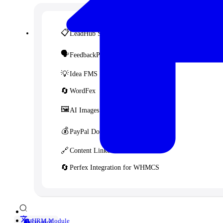
📋
LeadHub SaaS
🗣️
FeedbackPulse SaaS
💡
Idea FMS
🔄
WordFex
🖼️
AI Images
💰
PayPal Donation CF7
🔗
Content Linker
🔄
Perfex Integration for WHMCS
👥 HRM Module
Español