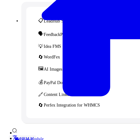
📋
LeadHub SaaS
🗣️
FeedbackPulse SaaS
💡
Idea FMS
🔄
WordFex
🖼️
AI Images
💰
PayPal Donation CF7
🔗
Content Linker
🔄
Perfex Integration for WHMCS
👥 HRM Module
Español