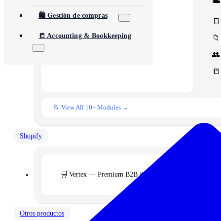
☁️
Core Concord CRM extensions
📊
Management
🛍️ Gestión de compras
Assets, inventory & more
🧾
📒 Accounting & Bookkeeping
📁
👥
📒
📂 View All 10+ Modules →
Shopify
🛒
Vertex — Premium B2B & Wholesale Theme
Otros productos