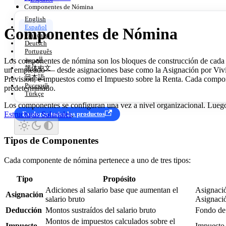
Componentes de Nómina
English
Español
Componentes de Nómina
Français
Deutsch
Português
العربية
Los componentes de nómina son los bloques de construcción de cada c
简体中文
un empleado — desde asignaciones base como la Asignación por Viv
日本語
Previsión, e impuestos como el Impuesto sobre la Renta. Cada compon
Русский
predeterminado.
Türkçe
Los componentes se configuran una vez a nivel organizacional. Luego
Estructuras Salariales
.
Explorar todos los productos
Tipos de Componentes
Cada componente de nómina pertenece a uno de tres tipos:
Tipo
Propósito
Adiciones al salario base que aumentan el
Asignació
Asignación
salario bruto
Asignaci
Deducción
Montos sustraídos del salario bruto
Fondo de 
Montos de impuestos calculados sobre el
Impuesto
Impuesto 