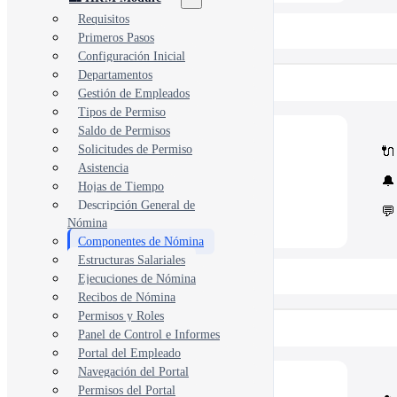
Requisitos
📂 View All 40+ Modules →
Primeros Pasos
Configuración Inicial
Departamentos
Rise CRM
Gestión de Empleados
Tipos de Permiso
Saldo de Permisos
🧩
Modules
Solicitudes de Permiso
🔌
Core Rise CRM extensions
Asistencia
⚙️
Automation & API
🔔
Security and third-party tools
Hojas de Tiempo
Descripción General de
💬
Nómina
Componentes de Nómina
Estructuras Salariales
📂 View All 5 Plugins →
Ejecuciones de Nómina
Recibos de Nómina
Permisos y Roles
Concord CRM
Panel de Control e Informes
Portal del Empleado
Navegación del Portal
💎
Modules
Permisos del Portal