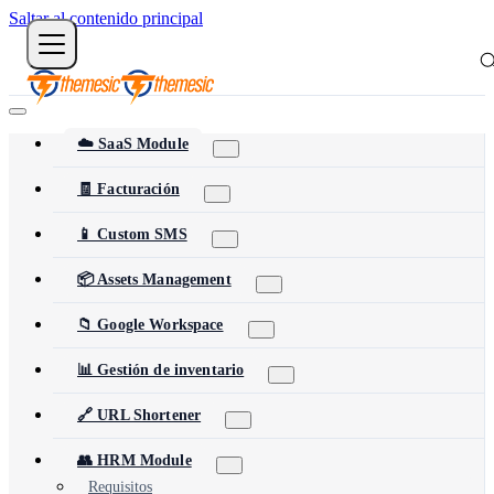
Saltar al contenido principal
☁️ SaaS Module
🧾 Facturación
📱 Custom SMS
📦 Assets Management
📁 Google Workspace
📊 Gestión de inventario
🔗 URL Shortener
👥 HRM Module
Requisitos