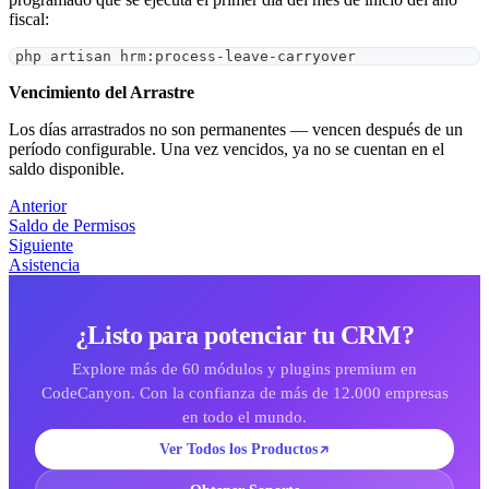
fiscal:
php artisan hrm:process-leave-carryover
Vencimiento del Arrastre
Los días arrastrados no son permanentes — vencen después de un
período configurable. Una vez vencidos, ya no se cuentan en el
saldo disponible.
Anterior
Saldo de Permisos
Siguiente
Asistencia
¿Listo para potenciar tu CRM?
Explore más de 60 módulos y plugins premium en
CodeCanyon. Con la confianza de más de 12.000 empresas
en todo el mundo.
Ver Todos los Productos