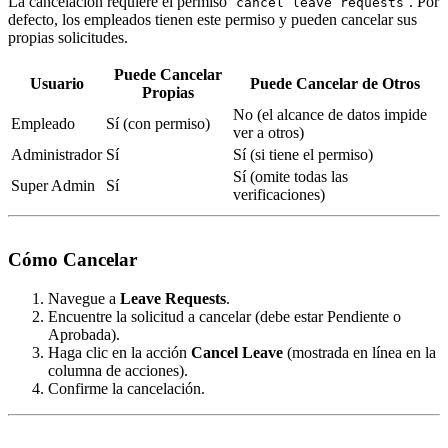
La cancelación requiere el permiso
. Por
cancel leave requests
defecto, los empleados tienen este permiso y pueden cancelar sus
propias solicitudes.
Puede Cancelar
Usuario
Puede Cancelar de Otros
Propias
No (el alcance de datos impide
Empleado
Sí (con permiso)
ver a otros)
Administrador
Sí
Sí (si tiene el permiso)
Sí (omite todas las
Super Admin
Sí
verificaciones)
Cómo Cancelar
Navegue a
Leave Requests
.
Encuentre la solicitud a cancelar (debe estar Pendiente o
Aprobada).
Haga clic en la acción
Cancel Leave
(mostrada en línea en la
columna de acciones).
Confirme la cancelación.