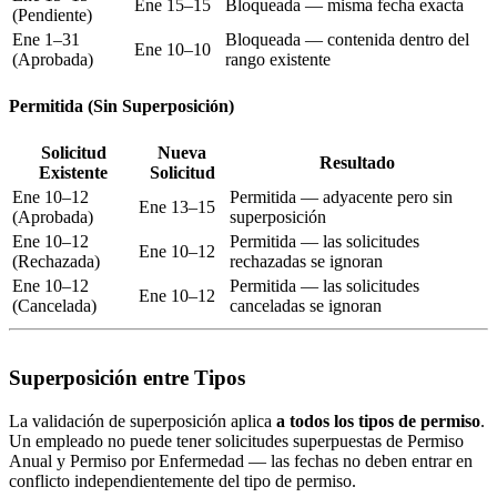
Ene 15–15
Bloqueada — misma fecha exacta
(Pendiente)
Ene 1–31
Bloqueada — contenida dentro del
Ene 10–10
(Aprobada)
rango existente
Permitida (Sin Superposición)
Solicitud
Nueva
Resultado
Existente
Solicitud
Ene 10–12
Permitida — adyacente pero sin
Ene 13–15
(Aprobada)
superposición
Ene 10–12
Permitida — las solicitudes
Ene 10–12
(Rechazada)
rechazadas se ignoran
Ene 10–12
Permitida — las solicitudes
Ene 10–12
(Cancelada)
canceladas se ignoran
Superposición entre Tipos
La validación de superposición aplica
a todos los tipos de permiso
.
Un empleado no puede tener solicitudes superpuestas de Permiso
Anual y Permiso por Enfermedad — las fechas no deben entrar en
conflicto independientemente del tipo de permiso.