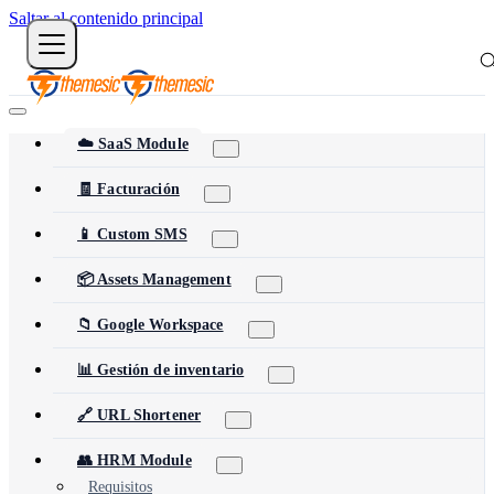
Saltar al contenido principal
☁️ SaaS Module
🧾 Facturación
📱 Custom SMS
📦 Assets Management
📁 Google Workspace
📊 Gestión de inventario
🔗 URL Shortener
👥 HRM Module
Requisitos