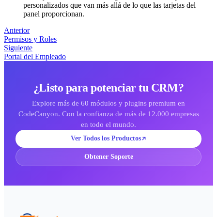
personalizados que van más allá de lo que las tarjetas del
panel proporcionan.
Anterior
Permisos y Roles
Siguiente
Portal del Empleado
¿Listo para potenciar tu CRM?
Explore más de 60 módulos y plugins premium en
CodeCanyon. Con la confianza de más de 12.000 empresas
en todo el mundo.
Ver Todos los Productos
Obtener Soporte