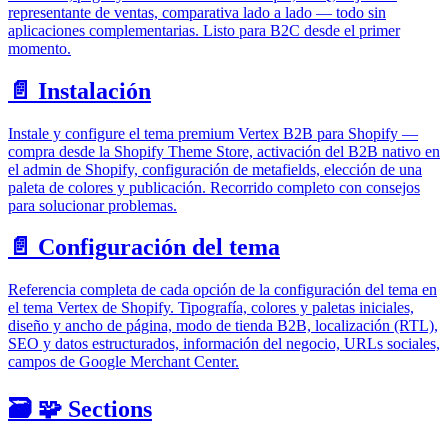
representante de ventas, comparativa lado a lado — todo sin
aplicaciones complementarias. Listo para B2C desde el primer
momento.
📄️
Instalación
Instale y configure el tema premium Vertex B2B para Shopify —
compra desde la Shopify Theme Store, activación del B2B nativo en
el admin de Shopify, configuración de metafields, elección de una
paleta de colores y publicación. Recorrido completo con consejos
para solucionar problemas.
📄️
Configuración del tema
Referencia completa de cada opción de la configuración del tema en
el tema Vertex de Shopify. Tipografía, colores y paletas iniciales,
diseño y ancho de página, modo de tienda B2B, localización (RTL),
SEO y datos estructurados, información del negocio, URLs sociales,
campos de Google Merchant Center.
🗃️
🧩 Sections