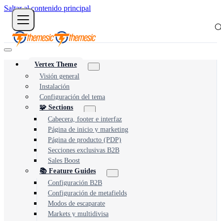
Saltar al contenido principal
Vertex Theme
Visión general
Instalación
Configuración del tema
🧩 Sections
Cabecera, footer e interfaz
Página de inicio y marketing
Página de producto (PDP)
Secciones exclusivas B2B
Sales Boost
📚 Feature Guides
Configuración B2B
Configuración de metafields
Modos de escaparate
Markets y multidivisa