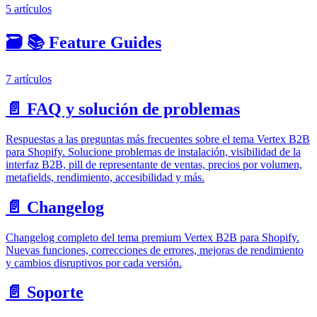
5 artículos
🗃️
📚 Feature Guides
7 artículos
📄️
FAQ y solución de problemas
Respuestas a las preguntas más frecuentes sobre el tema Vertex B2B
para Shopify. Solucione problemas de instalación, visibilidad de la
interfaz B2B, pill de representante de ventas, precios por volumen,
metafields, rendimiento, accesibilidad y más.
📄️
Changelog
Changelog completo del tema premium Vertex B2B para Shopify.
Nuevas funciones, correcciones de errores, mejoras de rendimiento
y cambios disruptivos por cada versión.
📄️
Soporte