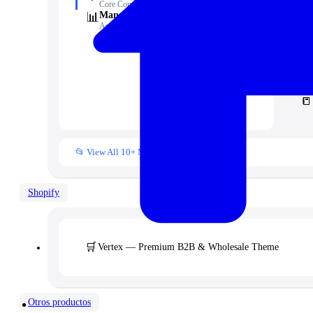
☁️
Core Concord CRM extensions
📊
Management
Assets, inventory & more
🧾
📁
👥
📒
📂 View All 10+ Modules →
Shopify
🛒
Vertex — Premium B2B & Wholesale Theme
Otros productos