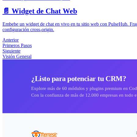
📄️
Widget de Chat Web
Embebe un widget de chat en vivo en tu sitio web con PulseHub. Fra
configuración cross-origin.
Anterior
Primeros Pasos
Siguiente
Visión General
¿Listo para potenciar tu CRM?
Explore más de 60 módulos y plugins premium en Co
Con la confianza de más de 12.000 empresas en todo 