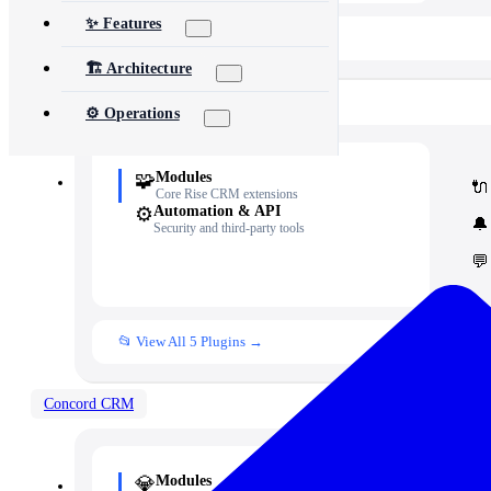
✨ Features
📂 View All 40+ Modules →
🏗️ Architecture
Rise CRM
⚙️ Operations
🧩
Modules
🔌
Core Rise CRM extensions
⚙️
Automation & API
🔔
Security and third-party tools
💬
📂 View All 5 Plugins →
Concord CRM
💎
Modules