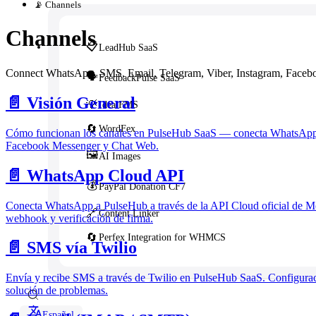
📡 Channels
Channels
📋
LeadHub SaaS
Connect WhatsApp, SMS, Email, Telegram, Viber, Instagram, Faceb
🗣️
FeedbackPulse SaaS
📄️
Visión General
💡
Idea FMS
🔄
WordFex
Cómo funcionan los canales en PulseHub SaaS — conecta WhatsApp,
Facebook Messenger y Chat Web.
🖼️
AI Images
📄️
WhatsApp Cloud API
💰
PayPal Donation CF7
Conecta WhatsApp a PulseHub a través de la API Cloud oficial de Me
🔗
Content Linker
webhook y verificación de firma.
🔄
Perfex Integration for WHMCS
📄️
SMS vía Twilio
Envía y recibe SMS a través de Twilio en PulseHub SaaS. Configura
solución de problemas.
Español