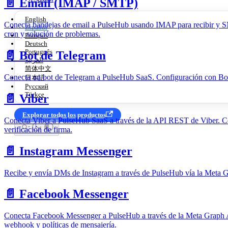
📄️
Email (IMAP / SMTP)
English
Conecta bandejas de email a PulseHub usando IMAP para recibir y S
Español
cron y solución de problemas.
Français
Deutsch
Português
📄️
Bot de Telegram
العربية
简体中文
Conecta un bot de Telegram a PulseHub SaaS. Configuración con Bot
日本語
Русский
Türkçe
📄️
Viber
Explorar todos los productos
Conecta Viber a PulseHub SaaS a través de la API REST de Viber. Co
verificación de firma.
📄️
Instagram Messenger
Recibe y envía DMs de Instagram a través de PulseHub vía la Meta G
📄️
Facebook Messenger
Conecta Facebook Messenger a PulseHub a través de la Meta Graph A
webhook y políticas de mensajería.