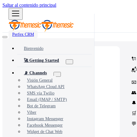
Saltar al contenido principal
Perfex CRM
Bienvenido
⭐
Popular
🔌
🚀 Getting Started
Most popular modules and add-ons
🔗
Integrations
📬
Third-party services & APIs
📡 Channels
⚙️
Automation & Tools
Workflow automation & dev tools
Visión General
📧
🎨
Themes & Security
WhatsApp Cloud API
UI customization & protection
👥
SMS vía Twilio
Email (IMAP / SMTP)
🔔
Bot de Telegram
Viber
🛒
Instagram Messenger
💬
Facebook Messenger
Widget de Chat Web