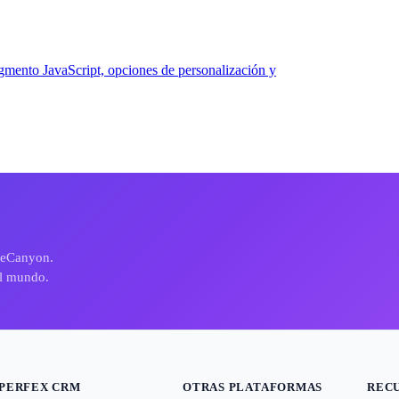
gmento JavaScript, opciones de personalización y
deCanyon.
el mundo.
PERFEX CRM
OTRAS PLATAFORMAS
REC