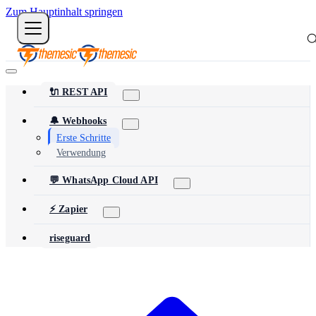
Zum Hauptinhalt springen
🔌 REST API
🔔 Webhooks
Erste Schritte
Verwendung
💬 WhatsApp Cloud API
⚡ Zapier
riseguard