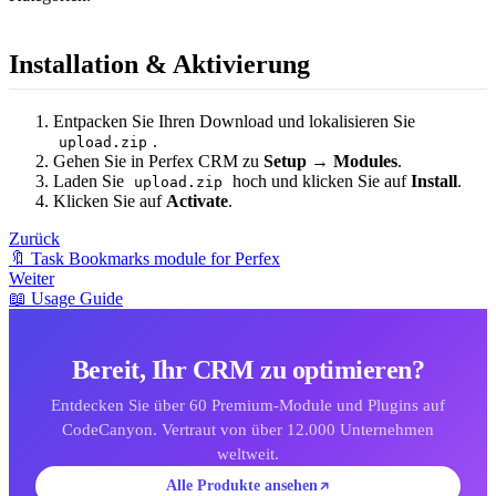
Installation & Aktivierung
Entpacken Sie Ihren Download und lokalisieren Sie
.
upload.zip
Gehen Sie in Perfex CRM zu
Setup → Modules
.
Laden Sie
hoch und klicken Sie auf
Install
.
upload.zip
Klicken Sie auf
Activate
.
Zurück
🔖 Task Bookmarks module for Perfex
Weiter
📖 Usage Guide
Bereit, Ihr CRM zu optimieren?
Entdecken Sie über 60 Premium-Module und Plugins auf
CodeCanyon. Vertraut von über 12.000 Unternehmen
weltweit.
Alle Produkte ansehen