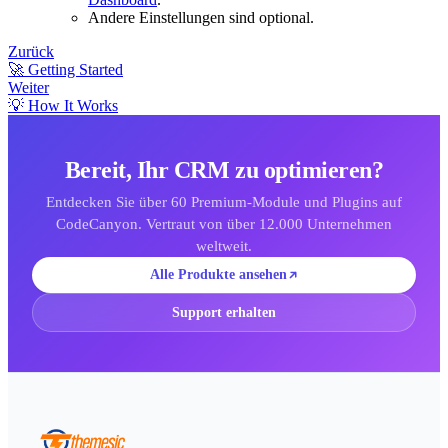
Andere Einstellungen sind optional.
Zurück
🚀 Getting Started
Weiter
💡 How It Works
Bereit, Ihr CRM zu optimieren?
Entdecken Sie über 60 Premium-Module und Plugins auf
CodeCanyon. Vertraut von über 12.000 Unternehmen
weltweit.
Alle Produkte ansehen
Support erhalten