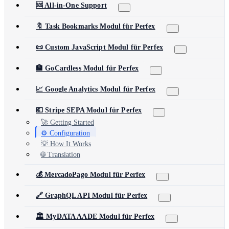
🆘 All-in-One Support
🔖 Task Bookmarks Modul für Perfex
📜 Custom JavaScript Modul für Perfex
🏦 GoCardless Modul für Perfex
📈 Google Analytics Modul für Perfex
💶 Stripe SEPA Modul für Perfex
🚀 Getting Started
⚙️ Configuration
💡 How It Works
🌐 Translation
💰 MercadoPago Modul für Perfex
🔗 GraphQL API Modul für Perfex
🏛️ MyDATA AADE Modul für Perfex