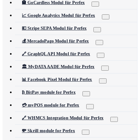
🏦 GoCardless Modul für Perfex
📈 Google Analytics Modul für Perfex
💶 Stripe SEPA Modul für Perfex
💰 MercadoPago Modul für Perfex
🔗 GraphQL API Modul für Perfex
🏛️ MyDATA AADE Modul für Perfex
📊 Facebook Pixel Modul für Perfex
₿ BitPay module for Perfex
💳 myPOS module for Perfex
🔗 WHMCS Integration Modul für Perfex
💸 Skrill module for Perfex