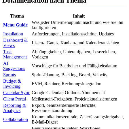
Dokumentation nach Thema
Thema
Inhalt
Was jeder Untermenüpunkt macht und wie Sie ihn
Menu Guide
konfigurieren
Installation
Anforderungen, Installationsschritte, Updates
Dashboard &
Listen-, Gantt-, Kanban- und Kalenderansichten
Views
Task
Abhängigkeiten, Unteraufgaben, Lesezeichen,
Management
Vorlagen
AI
Vorschläge für Bearbeiter und Fälligkeitsdatum
Suggestions
Sprints
Sprint-Planung, Backlog, Board, Velocity
Budget &
EVM, Retainer, Rechnungsintegration
Invoicing
Calendar Sync
Google Calendar, Outlook-Abonnement
Client Portal
Meilenstein-Freigaben, Projektaktualisierungen
Reporting &
Export, benutzerdefinierte Berichte,
Analytics
Ressourcenzuordnung
Kommunikationszentrale, Zeiterfassungsfreigaben,
Collaboration
E-Mail-Digest
Benutzerdefinierte Felder, Workflows,