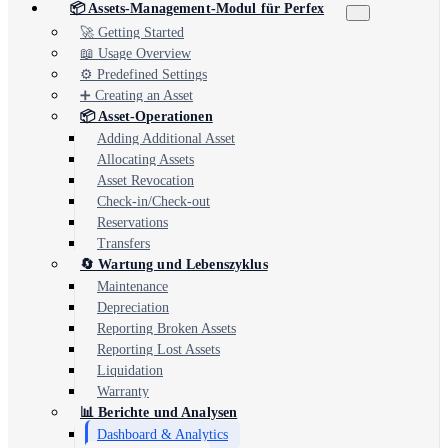
📦 Assets-Management-Modul für Perfex
🚀 Getting Started
📖 Usage Overview
⚙️ Predefined Settings
➕ Creating an Asset
📦 Asset-Operationen
Adding Additional Asset
Allocating Assets
Asset Revocation
Check-in/Check-out
Reservations
Transfers
🔄 Wartung und Lebenszyklus
Maintenance
Depreciation
Reporting Broken Assets
Reporting Lost Assets
Liquidation
Warranty
📊 Berichte und Analysen
Dashboard & Analytics