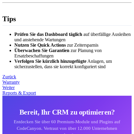
Tips
Prüfen Sie das Dashboard täglich
auf überfällige Ausleihen
und anstehende Wartungen
Nutzen Sie Quick Actions
zur Zeitersparnis
Überwachen Sie Garantien
zur Planung von
Ersatzbeschaffungen
Verfolgen Sie kürzlich hinzugefügte
Anlagen, um
sicherzustellen, dass sie korrekt konfiguriert sind
Zurück
Warranty
Weiter
Reports & Export
Bereit, Ihr CRM zu optimieren?
Entdecken Sie über 60 Premium-Module und Plugins auf
CodeCanyon. Vertraut von über 12.000 Unternehmen