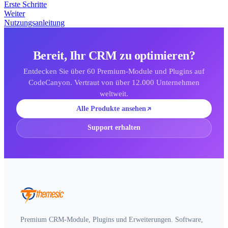
Erste Schritte
Weiter
Nutzungsanleitung
Bereit, Ihr CRM zu optimieren?
Entdecken Sie über 60 Premium-Module und Plugins auf
CodeCanyon. Vertraut von über 12.000 Unternehmen
weltweit.
Alle Produkte ansehen
Support erhalten
Premium CRM-Module, Plugins und Erweiterungen. Software,