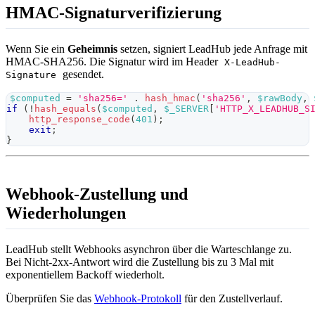
HMAC-Signaturverifizierung
Wenn Sie ein
Geheimnis
setzen, signiert LeadHub jede Anfrage mit
HMAC-SHA256. Die Signatur wird im Header
X-LeadHub-
gesendet.
Signature
$computed
=
'sha256='
.
hash_hmac
(
'sha256'
,
$rawBody
,
if
(
!
hash_equals
(
$computed
,
$_SERVER
[
'HTTP_X_LEADHUB_S
http_response_code
(
401
)
;
exit
;
}
Webhook-Zustellung und
Wiederholungen
LeadHub stellt Webhooks asynchron über die Warteschlange zu.
Bei Nicht-2xx-Antwort wird die Zustellung bis zu 3 Mal mit
exponentiellem Backoff wiederholt.
Überprüfen Sie das
Webhook-Protokoll
für den Zustellverlauf.