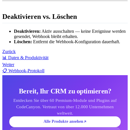
Deaktivieren vs. Löschen
Deaktivieren:
Aktiv ausschalten — keine Ereignisse werden
gesendet, Webhook bleibt erhalten.
Löschen:
Entfernt die Webhook-Konfiguration dauerhaft.
Zurück
📊 Daten & Produktivität
Weiter
📋 Webhook-Protokoll
Bereit, Ihr CRM zu optimieren?
Entdecken Sie über 60 Premium-Module und Plugins auf
CodeCanyon. Vertraut von über 12.000 Unternehmen
weltweit.
Alle Produkte ansehen