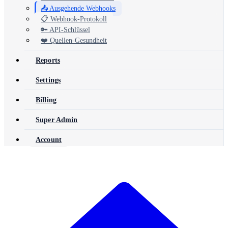
📤 Ausgehende Webhooks
📋 Webhook-Protokoll
🔑 API-Schlüssel
❤️ Quellen-Gesundheit
Reports
Settings
Billing
Super Admin
Account