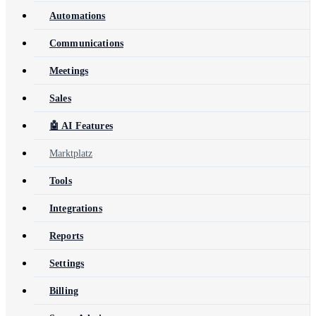
Automations
Communications
Meetings
Sales
🤖 AI Features
Marktplatz
Tools
Integrations
Reports
Settings
Billing