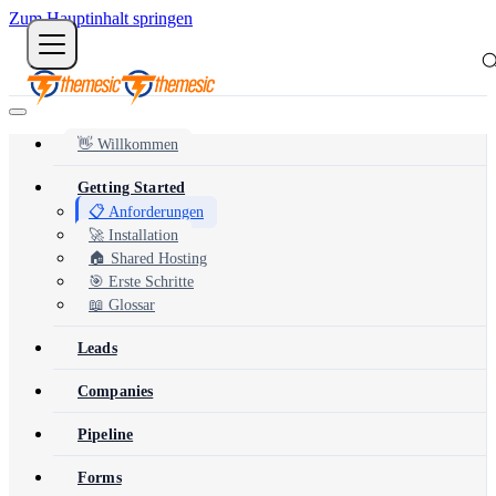
Zum Hauptinhalt springen
👋 Willkommen
Getting Started
📋 Anforderungen
🚀 Installation
🏠 Shared Hosting
🎯 Erste Schritte
📖 Glossar
Leads
Companies
Pipeline
Forms