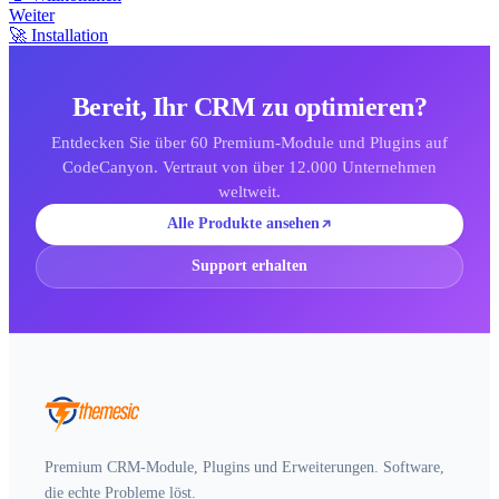
Weiter
🚀 Installation
Bereit, Ihr CRM zu optimieren?
Entdecken Sie über 60 Premium-Module und Plugins auf
CodeCanyon. Vertraut von über 12.000 Unternehmen
weltweit.
Alle Produkte ansehen
Support erhalten
Premium CRM-Module, Plugins und Erweiterungen. Software,
die echte Probleme löst.