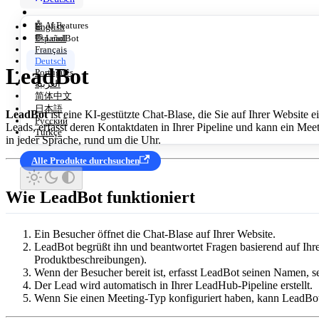
🤖 AI Features
English
Español
💬 LeadBot
Français
Deutsch
LeadBot
Português
العربية
简体中文
日本語
LeadBot
ist eine KI-gestützte Chat-Blase, die Sie auf Ihrer Website e
Русский
Leads, erfasst deren Kontaktdaten in Ihrer Pipeline und kann ein Me
Türkçe
in jeder Sprache, rund um die Uhr.
Alle Produkte durchsuchen
Wie LeadBot funktioniert
Ein Besucher öffnet die Chat-Blase auf Ihrer Website.
LeadBot begrüßt ihn und beantwortet Fragen basierend auf Ih
Produktbeschreibungen).
Wenn der Besucher bereit ist, erfasst LeadBot seinen Namen, s
Der Lead wird automatisch in Ihrer LeadHub-Pipeline erstellt.
Wenn Sie einen Meeting-Typ konfiguriert haben, kann LeadBot 