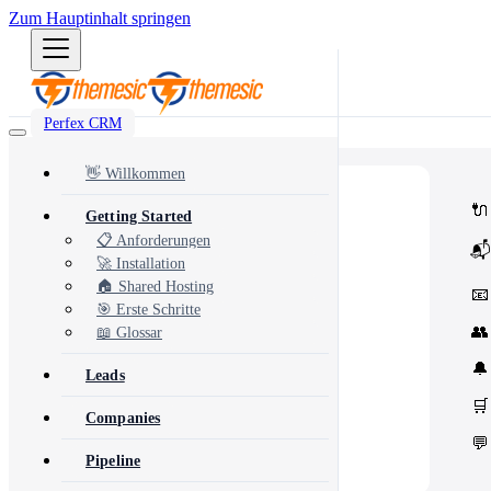
Zum Hauptinhalt springen
Perfex CRM
👋 Willkommen
⭐
Popular
🔌
Getting Started
Most popular modules and add-ons
🔗
Integrations
📋 Anforderungen
📬
Third-party services & APIs
🚀 Installation
⚙️
Automation & Tools
Workflow automation & dev tools
🏠 Shared Hosting
📧
🎨
Themes & Security
🎯 Erste Schritte
UI customization & protection
👥
📖 Glossar
🔔
Leads
🛒
Companies
💬
Pipeline