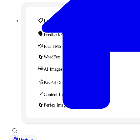
📋
LeadHub SaaS
🗣️
FeedbackPulse SaaS
💡
Idea FMS
🔄
WordFex
🖼️
AI Images
💰
PayPal Donation CF7
🔗
Content Linker
🔄
Perfex Integration for WHMCS
Deutsch