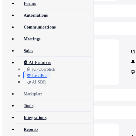
Forms
📂 View All 40+ Modules →
Automations
Communications
Rise CRM
Meetings
🧩
Modules
Sales
🔌
Core Rise CRM extensions
⚙️
Automation & API
🔔
🤖 AI Features
Security and third-party tools
🤖 KI-Überblick
💬
💬 LeadBot
🤝 AI SDR
Marktplatz
📂 View All 5 Plugins →
Tools
Concord CRM
Integrations
Reports
💎
Modules