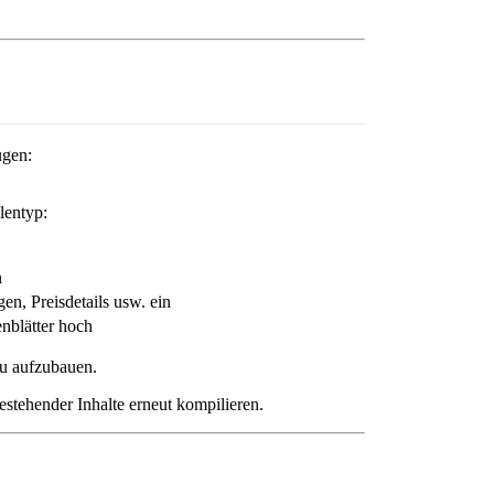
ügen:
lentyp:
n
, Preisdetails usw. ein
nblätter hoch
u aufzubauen.
tehender Inhalte erneut kompilieren.