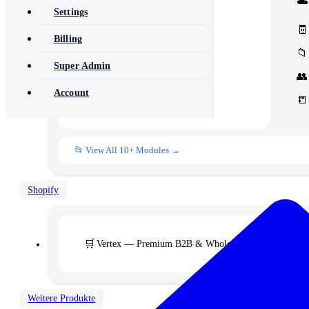
☁️
Core Concord CRM extensions
Settings
📊
Management
Assets, inventory & more
🧾
Billing
📁
Super Admin
👥
Account
📒
📂 View All 10+ Modules →
Shopify
🛒
Vertex — Premium B2B & Wholesale Theme
Weitere Produkte