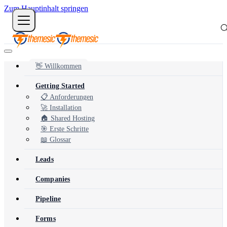
Zum Hauptinhalt springen
👋 Willkommen
Getting Started
📋 Anforderungen
🚀 Installation
🏠 Shared Hosting
🎯 Erste Schritte
📖 Glossar
Leads
Companies
Pipeline
Forms