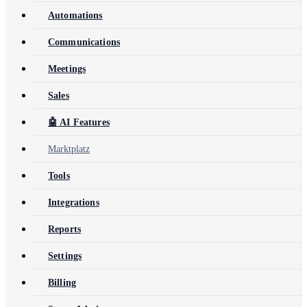
Automations
Communications
Meetings
Sales
🤖 AI Features
Marktplatz
Tools
Integrations
Reports
Settings
Billing