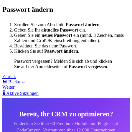
Passwort ändern
Scrollen Sie zum Abschnitt
Passwort ändern
.
Geben Sie Ihr
aktuelles Passwort
ein.
Geben Sie ein
neues Passwort
ein (mind. 8 Zeichen, muss
Zahlen und Groß-/Kleinschreibung enthalten).
Bestätigen Sie das neue Passwort.
Klicken Sie auf
Passwort ändern
.
Passwort vergessen? Melden Sie sich ab und klicken
Sie auf der Anmeldeseite auf
Passwort vergessen
.
Zurück
💾 Backups
Weiter
🖥️ Aktive Sitzungen
Bereit, Ihr CRM zu optimieren?
Entdecken Sie über 60 Premium-Module und Plugins auf
CodeCanyon. Vertraut von über 12.000 Unternehmen