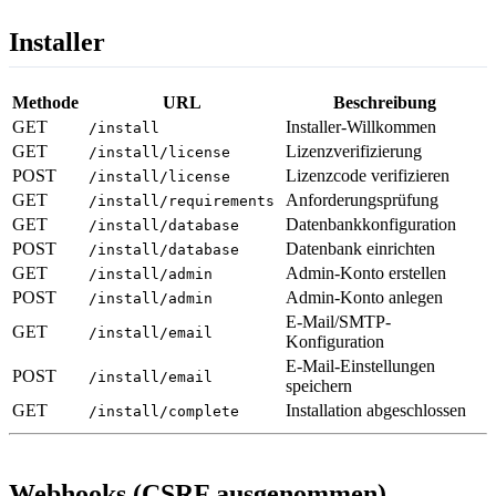
Installer
Methode
URL
Beschreibung
GET
Installer-Willkommen
/install
GET
Lizenzverifizierung
/install/license
POST
Lizenzcode verifizieren
/install/license
GET
Anforderungsprüfung
/install/requirements
GET
Datenbankkonfiguration
/install/database
POST
Datenbank einrichten
/install/database
GET
Admin-Konto erstellen
/install/admin
POST
Admin-Konto anlegen
/install/admin
E-Mail/SMTP-
GET
/install/email
Konfiguration
E-Mail-Einstellungen
POST
/install/email
speichern
GET
Installation abgeschlossen
/install/complete
Webhooks (CSRF ausgenommen)