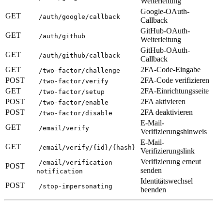
Weiterleitung
Google-OAuth-
GET
/auth/google/callback
Callback
GitHub-OAuth-
GET
/auth/github
Weiterleitung
GitHub-OAuth-
GET
/auth/github/callback
Callback
GET
2FA-Code-Eingabe
/two-factor/challenge
POST
2FA-Code verifizieren
/two-factor/verify
GET
2FA-Einrichtungsseite
/two-factor/setup
POST
2FA aktivieren
/two-factor/enable
POST
2FA deaktivieren
/two-factor/disable
E-Mail-
GET
/email/verify
Verifizierungshinweis
E-Mail-
GET
/email/verify/{id}/{hash}
Verifizierungslink
Verifizierung erneut
/email/verification-
POST
senden
notification
Identitätswechsel
POST
/stop-impersonating
beenden