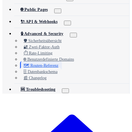
🌐 Public Pages
🔌 API & Webhooks
🔒 Advanced & Security
🛡️ Sicherheitsübersicht
🔐 Zwei-Faktor-Auth
⏱️ Rate-Limiting
🌐 Benutzerdefinierte Domains
🗺️ Routen-Referenz
🗄️ Datenbankschema
📰 Changelog
🆘 Troubleshooting