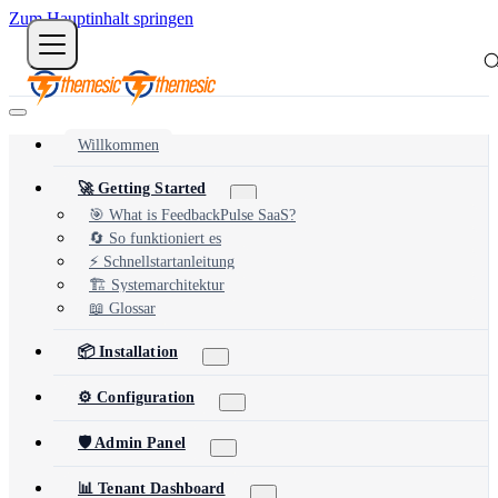
Zum Hauptinhalt springen
Willkommen
🚀 Getting Started
🎯 What is FeedbackPulse SaaS?
🔄 So funktioniert es
⚡ Schnellstartanleitung
🏗️ Systemarchitektur
📖 Glossar
📦 Installation
⚙️ Configuration
🛡️ Admin Panel
📊 Tenant Dashboard