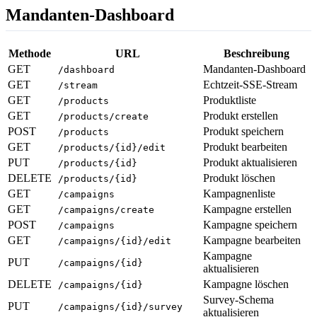
Mandanten-Dashboard
Methode
URL
Beschreibung
GET
Mandanten-Dashboard
/dashboard
GET
Echtzeit-SSE-Stream
/stream
GET
Produktliste
/products
GET
Produkt erstellen
/products/create
POST
Produkt speichern
/products
GET
Produkt bearbeiten
/products/{id}/edit
PUT
Produkt aktualisieren
/products/{id}
DELETE
Produkt löschen
/products/{id}
GET
Kampagnenliste
/campaigns
GET
Kampagne erstellen
/campaigns/create
POST
Kampagne speichern
/campaigns
GET
Kampagne bearbeiten
/campaigns/{id}/edit
Kampagne
PUT
/campaigns/{id}
aktualisieren
DELETE
Kampagne löschen
/campaigns/{id}
Survey-Schema
PUT
/campaigns/{id}/survey
aktualisieren