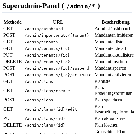
Superadmin-Panel (
)
/admin/*
Methode
URL
Beschreibung
GET
Admin-Dashboard
/admin/dashboard
POST
Mandanten imitieren
/admin/impersonate/{tenant}
GET
Mandantenliste
/admin/tenants
GET
Mandantendetail
/admin/tenants/{id}
PUT
Mandant aktualisier
/admin/tenants/{id}
DELETE
Mandant löschen
/admin/tenants/{id}
POST
Mandant sperren
/admin/tenants/{id}/suspend
POST
Mandant aktivieren
/admin/tenants/{id}/activate
GET
Planliste
/admin/plans
Plan-
GET
/admin/plans/create
Erstellungsformular
POST
Plan speichern
/admin/plans
Plan-
GET
/admin/plans/{id}/edit
Bearbeitungsformula
PUT
Plan aktualisieren
/admin/plans/{id}
DELETE
Plan löschen
/admin/plans/{id}
Gelöschten Plan