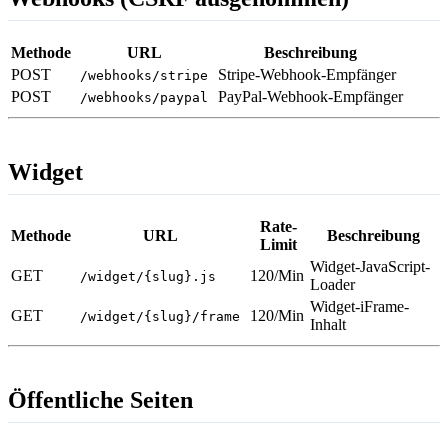
Methode
URL
Beschreibung
POST
Stripe-Webhook-Empfänger
/webhooks/stripe
POST
PayPal-Webhook-Empfänger
/webhooks/paypal
Widget
Rate-
Methode
URL
Beschreibung
Limit
Widget-JavaScript-
GET
120/Min
/widget/{slug}.js
Loader
Widget-iFrame-
GET
120/Min
/widget/{slug}/frame
Inhalt
Öffentliche Seiten