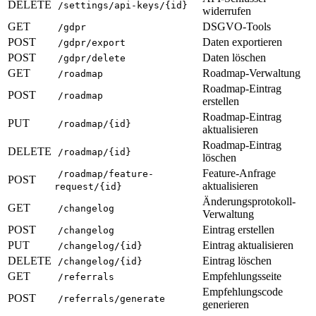
DELETE
/settings/api-keys/{id}
widerrufen
GET
DSGVO-Tools
/gdpr
POST
Daten exportieren
/gdpr/export
POST
Daten löschen
/gdpr/delete
GET
Roadmap-Verwaltung
/roadmap
Roadmap-Eintrag
POST
/roadmap
erstellen
Roadmap-Eintrag
PUT
/roadmap/{id}
aktualisieren
Roadmap-Eintrag
DELETE
/roadmap/{id}
löschen
Feature-Anfrage
/roadmap/feature-
POST
aktualisieren
request/{id}
Änderungsprotokoll-
GET
/changelog
Verwaltung
POST
Eintrag erstellen
/changelog
PUT
Eintrag aktualisieren
/changelog/{id}
DELETE
Eintrag löschen
/changelog/{id}
GET
Empfehlungsseite
/referrals
Empfehlungscode
POST
/referrals/generate
generieren