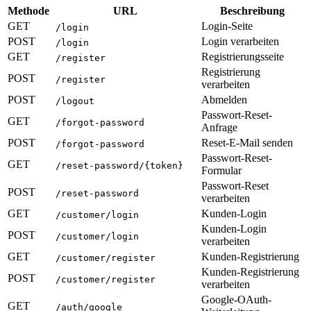
Methode
URL
Beschreibung
GET
Login-Seite
/login
POST
Login verarbeiten
/login
GET
Registrierungsseite
/register
Registrierung
POST
/register
verarbeiten
POST
Abmelden
/logout
Passwort-Reset-
GET
/forgot-password
Anfrage
POST
Reset-E-Mail senden
/forgot-password
Passwort-Reset-
GET
/reset-password/{token}
Formular
Passwort-Reset
POST
/reset-password
verarbeiten
GET
Kunden-Login
/customer/login
Kunden-Login
POST
/customer/login
verarbeiten
GET
Kunden-Registrierung
/customer/register
Kunden-Registrierung
POST
/customer/register
verarbeiten
Google-OAuth-
GET
/auth/google