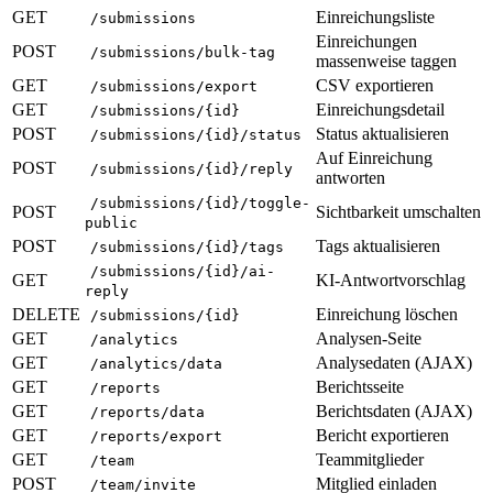
GET
Einreichungsliste
/submissions
Einreichungen
POST
/submissions/bulk-tag
massenweise taggen
GET
CSV exportieren
/submissions/export
GET
Einreichungsdetail
/submissions/{id}
POST
Status aktualisieren
/submissions/{id}/status
Auf Einreichung
POST
/submissions/{id}/reply
antworten
/submissions/{id}/toggle-
POST
Sichtbarkeit umschalten
public
POST
Tags aktualisieren
/submissions/{id}/tags
/submissions/{id}/ai-
GET
KI-Antwortvorschlag
reply
DELETE
Einreichung löschen
/submissions/{id}
GET
Analysen-Seite
/analytics
GET
Analysedaten (AJAX)
/analytics/data
GET
Berichtsseite
/reports
GET
Berichtsdaten (AJAX)
/reports/data
GET
Bericht exportieren
/reports/export
GET
Teammitglieder
/team
POST
Mitglied einladen
/team/invite