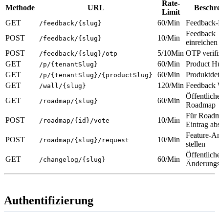
Rate-
Methode
URL
Beschr
Limit
GET
60/Min
Feedback-
/feedback/{slug}
Feedback
POST
10/Min
/feedback/{slug}
einreichen
POST
5/10Min
OTP verifi
/feedback/{slug}/otp
GET
60/Min
Product H
/p/{tenantSlug}
GET
60/Min
Produktdet
/p/{tenantSlug}/{productSlug}
GET
120/Min
Feedback 
/wall/{slug}
Öffentlich
GET
60/Min
/roadmap/{slug}
Roadmap
Für Road
POST
10/Min
/roadmap/{id}/vote
Eintrag a
Feature-A
POST
10/Min
/roadmap/{slug}/request
stellen
Öffentlich
GET
60/Min
/changelog/{slug}
Änderungs
Authentifizierung