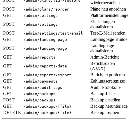
POST
/admin/plans/{id}/restore
wiederherstellen
POST
Pläne neu anordnen
/admin/plans/reorder
GET
Plattformeinstellung
/admin/settings
Einstellungen
POST
/admin/settings
aktualisieren
POST
Test-E-Mail senden
/admin/settings/test-email
GET
Landingpage-Builde
/admin/landing-page
Landingpage
POST
/admin/landing-page
aktualisieren
GET
Admin-Berichte
/admin/reports
Berichtsdaten
GET
/admin/reports/data
(AJAX)
GET
Bericht exportieren
/admin/reports/export
GET
Zahlungsereignisse
/admin/payments
GET
Audit-Protokolle
/admin/audit-logs
GET
Backup-Liste
/admin/backups
POST
Backup erstellen
/admin/backups
GET
Backup herunterlad
/admin/backups/{file}
DELETE
Backup löschen
/admin/backups/{file}