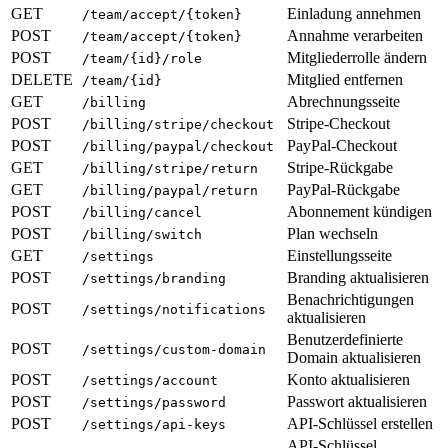
GET
Einladung annehmen
/team/accept/{token}
POST
Annahme verarbeiten
/team/accept/{token}
POST
Mitgliederrolle ändern
/team/{id}/role
DELETE
Mitglied entfernen
/team/{id}
GET
Abrechnungsseite
/billing
POST
Stripe-Checkout
/billing/stripe/checkout
POST
PayPal-Checkout
/billing/paypal/checkout
GET
Stripe-Rückgabe
/billing/stripe/return
GET
PayPal-Rückgabe
/billing/paypal/return
POST
Abonnement kündigen
/billing/cancel
POST
Plan wechseln
/billing/switch
GET
Einstellungsseite
/settings
POST
Branding aktualisieren
/settings/branding
Benachrichtigungen
POST
/settings/notifications
aktualisieren
Benutzerdefinierte
POST
/settings/custom-domain
Domain aktualisieren
POST
Konto aktualisieren
/settings/account
POST
Passwort aktualisieren
/settings/password
POST
API-Schlüssel erstellen
/settings/api-keys
API-Schlüssel