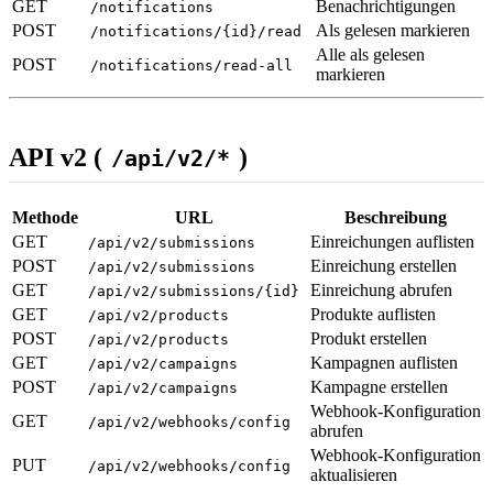
GET
Benachrichtigungen
/notifications
POST
Als gelesen markieren
/notifications/{id}/read
Alle als gelesen
POST
/notifications/read-all
markieren
API v2 (
)
/api/v2/*
Methode
URL
Beschreibung
GET
Einreichungen auflisten
/api/v2/submissions
POST
Einreichung erstellen
/api/v2/submissions
GET
Einreichung abrufen
/api/v2/submissions/{id}
GET
Produkte auflisten
/api/v2/products
POST
Produkt erstellen
/api/v2/products
GET
Kampagnen auflisten
/api/v2/campaigns
POST
Kampagne erstellen
/api/v2/campaigns
Webhook-Konfiguration
GET
/api/v2/webhooks/config
abrufen
Webhook-Konfiguration
PUT
/api/v2/webhooks/config
aktualisieren