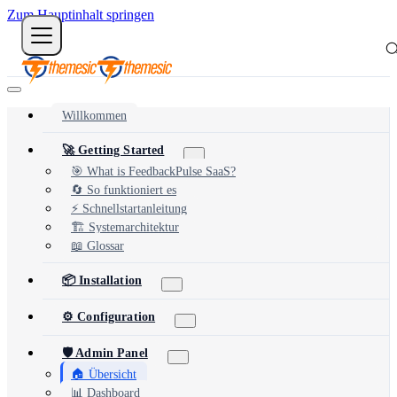
Zum Hauptinhalt springen
Willkommen
🚀 Getting Started
🎯 What is FeedbackPulse SaaS?
🔄 So funktioniert es
⚡ Schnellstartanleitung
🏗️ Systemarchitektur
📖 Glossar
📦 Installation
⚙️ Configuration
🛡️ Admin Panel
🏠 Übersicht
📊 Dashboard