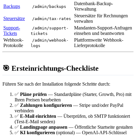
Datenbank-Backup-
Backups
/admin/backups
Verwaltung
Steuersätze für Rechnungen
Steuersätze
/admin/tax-rates
verwalten
Support-
Mandanten-Support-Anfragen
/admin/support-
Tickets
einsehen und beantworten
tickets
Webhook-
Plattformweite Webhook-
/admin/webhook-
Protokolle
Lieferprotokolle
logs
🎯 Ersteinrichtungs-Checkliste
Führen Sie nach der Installation folgende Schritte durch:
✅
Pläne prüfen
— Standardpläne (Starter, Growth, Pro) mit
Ihren Preisen bearbeiten
✅
Zahlungen konfigurieren
— Stripe und/oder PayPal
verbinden
✅
E-Mail einrichten
— Überprüfen, ob SMTP funktioniert
(Test-E-Mail senden)
✅
Landingpage anpassen
— Öffentliche Startseite gestalten
✅
KI konfigurieren
(optional) — OpenAI-API-Schlüssel