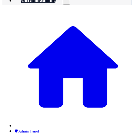
🆘 Troubleshooting
🛡️ Admin Panel