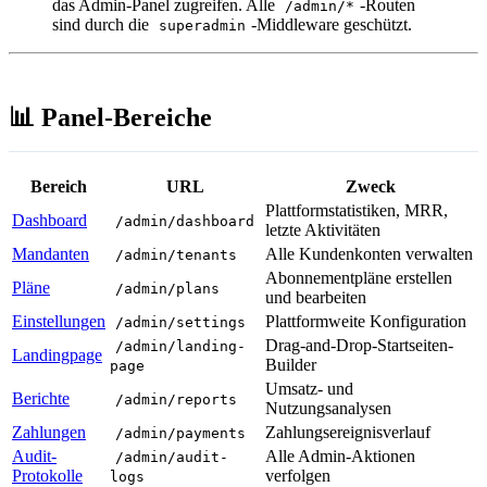
das Admin-Panel zugreifen. Alle
-Routen
/admin/*
sind durch die
-Middleware geschützt.
superadmin
📊 Panel-Bereiche
Bereich
URL
Zweck
Plattformstatistiken, MRR,
Dashboard
/admin/dashboard
letzte Aktivitäten
Mandanten
Alle Kundenkonten verwalten
/admin/tenants
Abonnementpläne erstellen
Pläne
/admin/plans
und bearbeiten
Einstellungen
Plattformweite Konfiguration
/admin/settings
Drag-and-Drop-Startseiten-
/admin/landing-
Landingpage
Builder
page
Umsatz- und
Berichte
/admin/reports
Nutzungsanalysen
Zahlungen
Zahlungsereignisverlauf
/admin/payments
Audit-
Alle Admin-Aktionen
/admin/audit-
Protokolle
verfolgen
logs