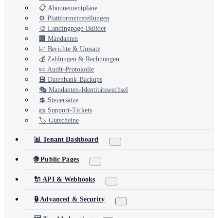
📋 Abonnementpläne
⚙️ Plattformeinstellungen
🎨 Landingpage-Builder
🏢 Mandanten
📈 Berichte & Umsatz
💰 Zahlungen & Rechnungen
📜 Audit-Protokolle
💾 Datenbank-Backups
🎭 Mandanten-Identitätswechsel
💲 Steuersätze
🎫 Support-Tickets
🏷️ Gutscheine
📊 Tenant Dashboard
🌐 Public Pages
🔌 API & Webhooks
🔒 Advanced & Security