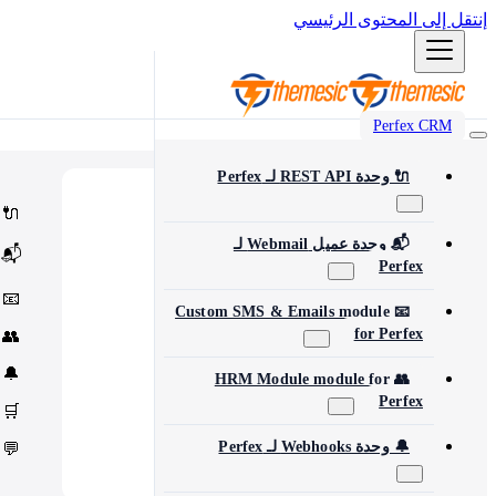
إنتقل إلى المحتوى الرئيسي
Perfex CRM
🔌 وحدة REST API لـ Perfex
Popular
⭐
🔌
Most popular modules and add-ons
Integrations
🔗
📬 وحدة عميل Webmail لـ
📬
Third-party services & APIs
Perfex
Automation & Tools
⚙️
Workflow automation & dev tools
📧
Themes & Security
🎨
📧 Custom SMS & Emails module
UI customization & protection
for Perfex
👥
🔔
👥 HRM Module module for
Perfex
🛒
🔔 وحدة Webhooks لـ Perfex
💬