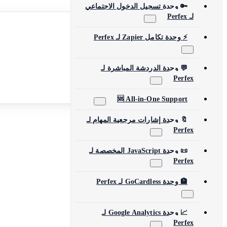
العربية
🔑 وحدة تسجيل الدخول الاجتماعي
لـ Perfex
English
Español
Français
⚡ وحدة تكامل Zapier لـ Perfex
Deutsch
Português
العربية
💬 وحدة الدردشة المباشرة لـ
简体中文
日本語
Perfex
Русский
Türkçe
🆘 All-in-One Support
استعراض جميع المنتجات
🔖 وحدة إشارات مرجعية المهام لـ
Perfex
📜 وحدة JavaScript المخصصة لـ
Perfex
🏦 وحدة GoCardless لـ Perfex
📈 وحدة Google Analytics لـ
Perfex