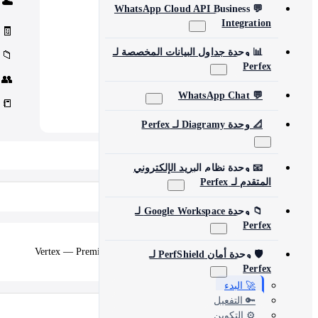
☁️
Core Concord CRM extensions
💬 WhatsApp Cloud API Business
Management
📊
Integration
Assets, inventory & more
🧾
📊 وحدة جداول البيانات المخصصة لـ
📁
Perfex
👥
💬 WhatsApp Chat
📒
📐 وحدة Diagramy لـ Perfex
📂 View All 10+ Modules →
📧 وحدة نظام البريد الإلكتروني
المتقدم لـ Perfex
Shopify
📁 وحدة Google Workspace لـ
Perfex
🛒
Vertex — Premium B2B & Wholesale Theme
🛡️ وحدة أمان PerfShield لـ
Perfex
🚀 البدء
🔑 التفعيل
منتجات أخرى
⚙️ التكوين