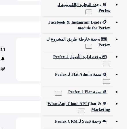
🛒 وحدة التجارة الإلكترونية لـ
📂 View All 40+ Modules →
Perfex
📋 Facebook & Instagram Leads
Rise CRM
module for Perfex
🗺️ وحدة خارطة طريق المشروع لـ
Perfex
Modules
🧩
🔌
Core Rise CRM extensions
Automation & API
⚙️
📦 وحدة إدارة الأصول لـ Perfex
🔔
Security and third-party tools
💬
🎨 سمة Flat Admin لـ Perfex
📂 View All 5 Plugins →
🎨 سمة Flat لـ Perfex
💬 WhatsApp Cloud API Chat &
Concord CRM
Marketing
☁️ وحدة SaaS لـ Perfex CRM
Modules
💎