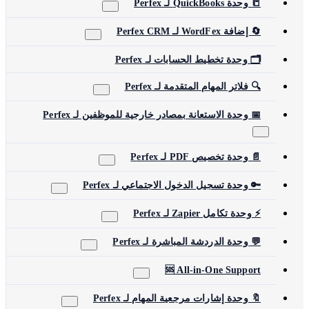
📒 وحدة QuickBooks لـ Perfex
🔄 إضافة WordFex لـ Perfex CRM
🗂️ وحدة تخطيط الحسابات لـ Perfex
🔍 فلاتر المهام المتقدمة لـ Perfex
📅 وحدة الاستعانة بمصادر خارجية للموظفين لـ Perfex
📄 وحدة تخصيص PDF لـ Perfex
🔑 وحدة تسجيل الدخول الاجتماعي لـ Perfex
⚡ وحدة تكامل Zapier لـ Perfex
💬 وحدة الدردشة المباشرة لـ Perfex
🆘 All-in-One Support
🔖 وحدة إشارات مرجعية المهام لـ Perfex