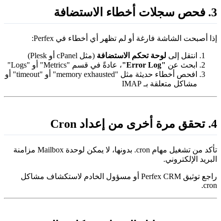
ات أخطاء الاستضافة
ذا أصبحت الشاشة فارغة أو لم تظهر أي أخطاء في Perfex:
انتقل إلى
لوحة تحكم الاستضافة
(مثل cPanel أو Plesk)
ابحث عن
"Error Log"
، عادةً في قسم "Metrics" أو "Logs"
افحص أخطاء حديثة مثل "memory exhausted" أو "timeout" أو
مشاكل متعلقة بـ IMAP
ة أخرى من إعداد Cron
تأكد من تشغيل مهام cron. بدونها، لا يمكن لوحدة Mailbox مزامنة
لبريد الإلكتروني.
راجع توثيق Perfex CRM أو مسؤول الخادم لاستكشاف مشاكل
cron