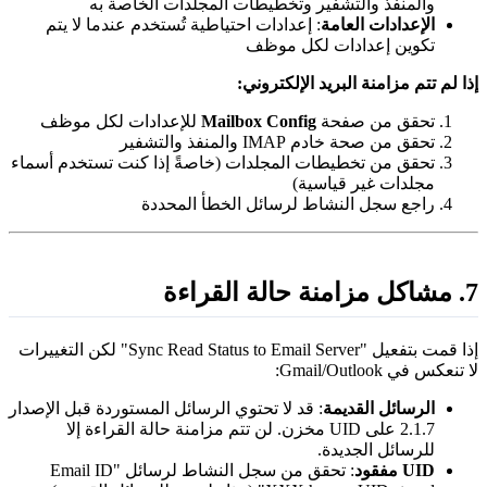
والمنفذ والتشفير وتخطيطات المجلدات الخاصة به
الإعدادات العامة
: إعدادات احتياطية تُستخدم عندما لا يتم
تكوين إعدادات لكل موظف
ذا لم تتم مزامنة البريد الإلكتروني:
تحقق من صفحة
Mailbox Config
للإعدادات لكل موظف
تحقق من صحة خادم IMAP والمنفذ والتشفير
تحقق من تخطيطات المجلدات (خاصةً إذا كنت تستخدم أسماء
مجلدات غير قياسية)
راجع سجل النشاط لرسائل الخطأ المحددة
زامنة حالة القراءة
إذا قمت بتفعيل "Sync Read Status to Email Server" لكن التغييرات
 تنعكس في Gmail/Outlook:
الرسائل القديمة
: قد لا تحتوي الرسائل المستوردة قبل الإصدار
2.1.7 على UID مخزن. لن تتم مزامنة حالة القراءة إلا
للرسائل الجديدة.
UID مفقود
: تحقق من سجل النشاط لرسائل "Email ID