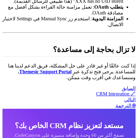
XXX has no UID stored" (هذا طبيعي للرسائل القديمة).
يتطلب OAuth
: تعمل مزامنة حالة القراءة بشكل أفضل مع
مصادقة OAuth.
المزامنة اليدوية
: استخدم زر Manual Sync في Settings لاختبار
الاتصال.
ا تزال بحاجة إلى مساعدة؟
ذا كنت عالقًا أو غير قادر على حل المشكلة، فريق الدعم لدينا هنا
لمساعدة. يرجى فتح تذكرة عبر
Themesic Support Portal
،
سنساعدك في أقرب وقت ممكن.
لسابق
🔗 CRM Integra
لتالي
 الترجمة
مستعد لتعزيز نظام CRM الخاص بك؟
تصفح أكثر من 60 وحدة وإضافة متميزة على CodeCanyon.