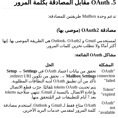
بل المصادقة بكلمة المرور
عم وحدة Mailbox طريقتين للمصادقة:
ادقة OAuth2 (موصى بها)
لمستخدمي Gmail و Outlook، OAuth2 هي الطريقة الموصى بها. إنها
كثر أمانًا ولا تتطلب تخزين كلمات المرور.
اكل OAuth الشائعة:
المشكلة
الحل
"OAuth
تحقق من بيانات اعتماد OAuth في
Setup → Settings
connectio
→ Mailbox Settings
. تحقق من تكوين redirect URI.
failed
تأكد من أن تطبيق OAuth لديه النطاقات المطلوبة.
يتم تحديث tokens OAuth تلقائيًا. جرّب قطع الاتصال
"Token
وإعادة الاتصال. بالنسبة لـ Gmail: تنتهي صلاحية tokens
expired
بعد 7 أيام للتطبيقات غير المُتحقق منها.
"OAuth
OAuth متاح فقط لـ Gmail و Outlook. استخدم مصادقة
no
كلمة المرور لمقدمي خدمات البريد الآخرين.
available