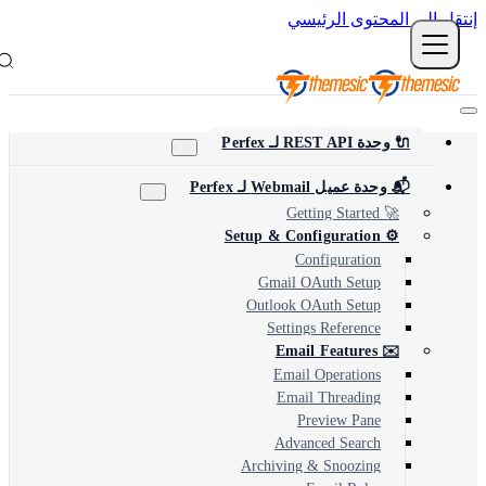
نتقل إلى المحتوى الرئيسي
🔌 وحدة REST API لـ Perfex
📬 وحدة عميل Webmail لـ Perfex
🚀 Getting Started
⚙️ Setup & Configuration
Configuration
Gmail OAuth Setup
Outlook OAuth Setup
Settings Reference
✉️ Email Features
Email Operations
Email Threading
Preview Pane
Advanced Search
Archiving & Snoozing