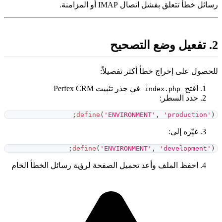
سائل خطأ تتعلق بفشل اتصال IMAP أو المزامنة.
ل وضع التصحيح
لحصول على إخراج خطأ أكثر تفصيلاً:
افتح
في جذر تثبيت Perfex CRM
index.php
حدد السطر:
;
define
(
'ENVIRONMENT'
,
'production'
)
غيّره إلى:
;
define
(
'ENVIRONMENT'
,
'development'
)
احفظ الملف وأعد تحميل الصفحة لرؤية رسائل الخطأ الخام