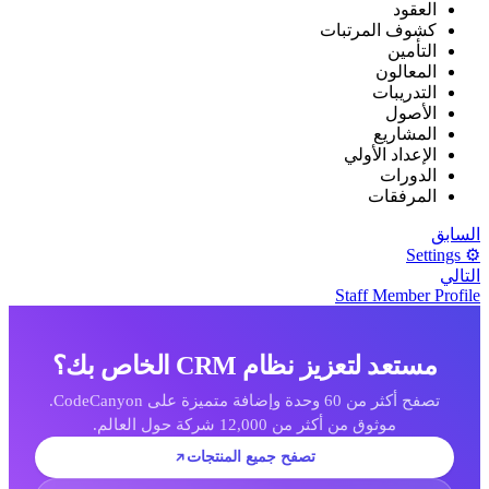
العقود
كشوف المرتبات
التأمين
المعالون
التدريبات
الأصول
المشاريع
الإعداد الأولي
الدورات
المرفقات
لسابق
⚙️ Setti
لتالي
Staff Member Profil
مستعد لتعزيز نظام CRM الخاص بك؟
تصفح أكثر من 60 وحدة وإضافة متميزة على CodeCanyon.
موثوق من أكثر من 12,000 شركة حول العالم.
تصفح جميع المنتجات