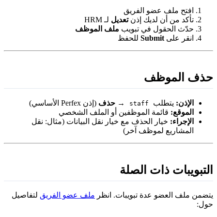
افتح ملف عضو الفريق
تأكد من أن لديك إذن
تعديل
لـ HRM
حدّث الحقول في تبويب
ملف الموظف
انقر على
Submit
للحفظ
ذف الموظف
الإذن:
يتطلب
→
حذف
(إذن Perfex الأساسي)
staff
الموقع:
قائمة الموظفين أو الملف الشخصي
الإجراء:
خيار الحذف مع خيار نقل البيانات (مثال: نقل
المشاريع لموظف آخر)
لتبويبات ذات الصلة
تضمن ملف العضو عدة تبويبات. انظر
ملف عضو الفريق
لتفاصيل
ول: