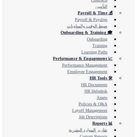
Contracts
التأمين
💰 Payroll & Time
Payroll & Payslips
ضبط الوقت والمناوبات
🎓 Onboarding & Training
Onboarding
Training
Learning Paths
📈 Performance & Engagement
Performance Management
Employee Engagement
🛠️ HR Tools
HR Documents
HR Helpdesk
Assets
Policies & Q&A
Layoff Management
Job Descriptions
📊 Reports
تقارير الموارد البشرية
Custom Reports