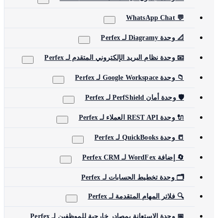
💬 WhatsApp Chat
📐 وحدة Diagramy لـ Perfex
📧 وحدة نظام البريد الإلكتروني المتقدم لـ Perfex
📁 وحدة Google Workspace لـ Perfex
🛡️ وحدة أمان PerfShield لـ Perfex
🔌 وحدة REST API العملاء لـ Perfex
📒 وحدة QuickBooks لـ Perfex
🔄 إضافة WordFex لـ Perfex CRM
🗂️ وحدة تخطيط الحسابات لـ Perfex
🔍 فلاتر المهام المتقدمة لـ Perfex
📅 وحدة الاستعانة بمصادر خارجية للموظفين لـ Perfex