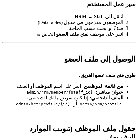
ير عمل المستخدم
انتقل إلى
Staff
→
HRM
الموظفون مدرجون في جدول (DataTables)
صفّ أو ابحث حسب الحاجة
انقر على موظف لفتح
ملف العضو
الخاص به
لوصول إلى ملف العضو
رق فتح ملف عضو الفريق:
من قائمة الموظفين:
انقر على اسم الموظف أو الصف
عنوان مباشر:
admin/hrm/member/{staff_id}
الملف الشخصي:
إذا كنت تعرض ملفك الشخصي،
أو
admin/hrm/profile/{id}
admin/hrm/profile
قول ملف الموظف (تبويب الموارد
لبشرية)