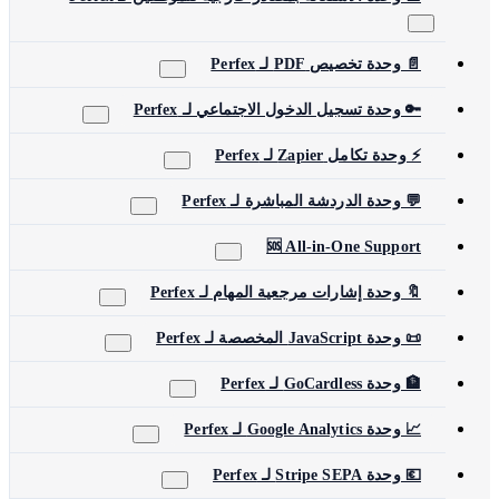
📄 وحدة تخصيص PDF لـ Perfex
🔑 وحدة تسجيل الدخول الاجتماعي لـ Perfex
⚡ وحدة تكامل Zapier لـ Perfex
💬 وحدة الدردشة المباشرة لـ Perfex
🆘 All-in-One Support
🔖 وحدة إشارات مرجعية المهام لـ Perfex
📜 وحدة JavaScript المخصصة لـ Perfex
🏦 وحدة GoCardless لـ Perfex
📈 وحدة Google Analytics لـ Perfex
💶 وحدة Stripe SEPA لـ Perfex