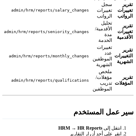
قرير
سجل
غييرات
تغييرات
admin/hrm/reports/salary_changes
لرواتب
الرواتب
تحليل
قرير
الأقدمية/
غييرات
admin/hrm/reports/seniority_changes
مدة
لأقدمية
الخدمة
تغييرات
قرير
عدد
لتغييرات
admin/hrm/reports/monthly_changes
الموظفين
لشهرية
الشهرية
ملخص
قرير
مؤهلات/
admin/hrm/reports/qualifications
لمؤهلات
تدريب
الموظفين
ير عمل المستخدم
انتقل إلى
HR Reports
→
HRM
انقر على أحد أزرار التقارير