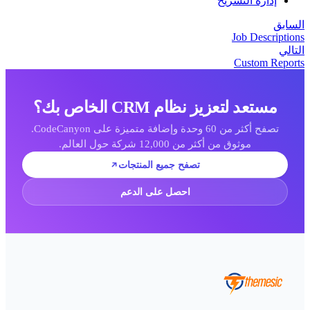
إدارة التسريح
لسابق
Job Description
لتالي
Custom Report
مستعد لتعزيز نظام CRM الخاص بك؟
تصفح أكثر من 60 وحدة وإضافة متميزة على CodeCanyon.
موثوق من أكثر من 12,000 شركة حول العالم.
تصفح جميع المنتجات
احصل على الدعم