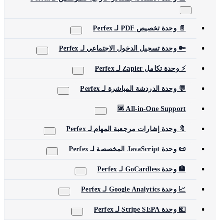
📄 وحدة تخصيص PDF لـ Perfex
🔑 وحدة تسجيل الدخول الاجتماعي لـ Perfex
⚡ وحدة تكامل Zapier لـ Perfex
💬 وحدة الدردشة المباشرة لـ Perfex
🆘 All-in-One Support
🔖 وحدة إشارات مرجعية المهام لـ Perfex
📜 وحدة JavaScript المخصصة لـ Perfex
🏦 وحدة GoCardless لـ Perfex
📈 وحدة Google Analytics لـ Perfex
💶 وحدة Stripe SEPA لـ Perfex