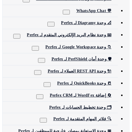
💬 WhatsApp Chat
📐 وحدة Diagramy لـ Perfex
📧 وحدة نظام البريد الإلكتروني المتقدم لـ Perfex
📁 وحدة Google Workspace لـ Perfex
🛡️ وحدة أمان PerfShield لـ Perfex
🔌 وحدة REST API العملاء لـ Perfex
📒 وحدة QuickBooks لـ Perfex
🔄 إضافة WordFex لـ Perfex CRM
🗂️ وحدة تخطيط الحسابات لـ Perfex
🔍 فلاتر المهام المتقدمة لـ Perfex
📅 وحدة الاستعانة بمصادر خارجية للموظفين لـ Perfex