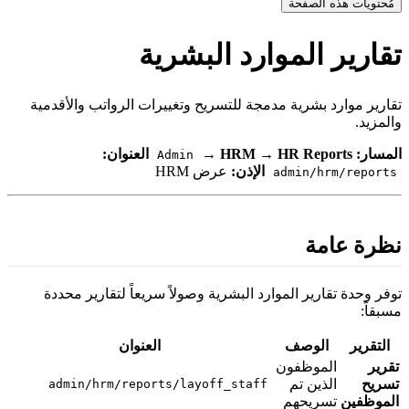
مُحتويات هذه الصفحة
قارير الموارد البشرية
قارير موارد بشرية مدمجة للتسريح وتغييرات الرواتب والأقدمية
المزيد.
لمسار:
HR Reports
→
HRM
→
العنوان:
Admin
الإذن:
عرض HRM
admin/hrm/reports
ظرة عامة
وفر وحدة تقارير الموارد البشرية وصولاً سريعاً لتقارير محددة
سبقاً:
التقرير
الوصف
العنوان
قرير
الموظفون
سريح
الذين تم
admin/hrm/reports/layoff_staff
لموظفين
تسريحهم