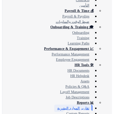
Contracts
التأمين
💰 Payroll & Time
Payroll & Payslips
ضبط الوقت والمناوبات
🎓 Onboarding & Training
Onboarding
Training
Learning Paths
📈 Performance & Engagement
Performance Management
Employee Engagement
🛠️ HR Tools
HR Documents
HR Helpdesk
Assets
Policies & Q&A
Layoff Management
Job Descriptions
📊 Reports
تقارير الموارد البشرية
Custom Reports