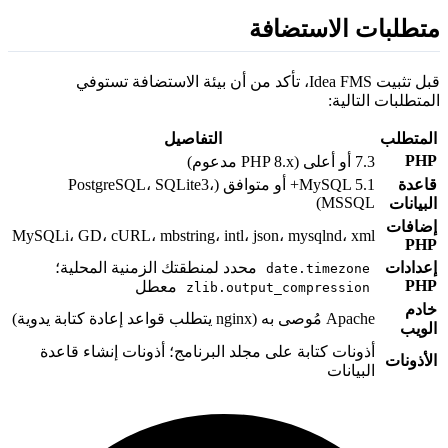
تطلبات الاستضافة
قبل تثبيت Idea FMS، تأكد من أن بيئة الاستضافة تستوفي
لمتطلبات التالية:
لمتطلب
التفاصيل
PH
7.3 أو أعلى (PHP 8.x مدعوم)
اعدة
MySQL 5.1+ أو متوافق (PostgreSQL، SQLite3،
MSSQL)
لبيانات
ضافات
MySQLi، GD، cURL، mbstring، intl، json، mysqlnd، xml
PH
عدادات
محدد لمنطقتك الزمنية المحلية؛
date.timezone
PH
معطل
zlib.output_compression
ادم
Apache مُوصى به (nginx يتطلب قواعد إعادة كتابة يدوية)
لويب
أذونات كتابة على مجلد البرنامج؛ أذونات إنشاء قاعدة
لأذونات
البيانات