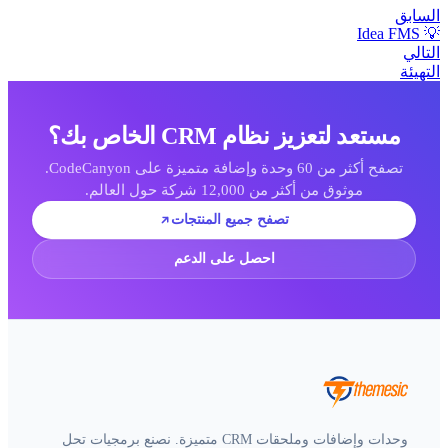
لسابق
💡 Idea 
لتالي
لتهيئة
مستعد لتعزيز نظام CRM الخاص بك؟
تصفح أكثر من 60 وحدة وإضافة متميزة على CodeCanyon.
موثوق من أكثر من 12,000 شركة حول العالم.
تصفح جميع المنتجات
احصل على الدعم
وحدات وإضافات وملحقات CRM متميزة. نصنع برمجيات تحل