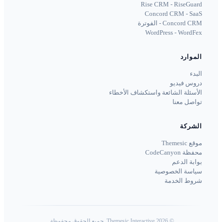
Rise CRM - RiseGuard
Concord CRM - SaaS
Concord CRM - الفوترة
WordPress - WordFex
الموارد
البدء
دروس فيديو
الأسئلة الشائعة واستكشاف الأخطاء
تواصل معنا
الشركة
موقع Themesic
محفظة CodeCanyon
بوابة الدعم
سياسة الخصوصية
شروط الخدمة
©
2026
Themesic Interactive. جميع الحقوق محفوظة.