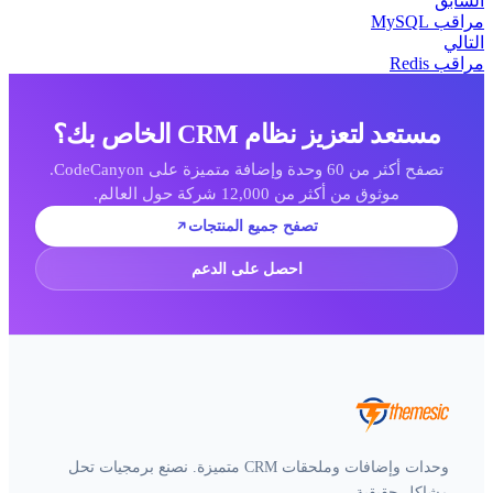
لسابق
راقب MySQL
لتالي
راقب Redis
مستعد لتعزيز نظام CRM الخاص بك؟
تصفح أكثر من 60 وحدة وإضافة متميزة على CodeCanyon.
موثوق من أكثر من 12,000 شركة حول العالم.
تصفح جميع المنتجات
احصل على الدعم
وحدات وإضافات وملحقات CRM متميزة. نصنع برمجيات تحل
مشاكل حقيقية.