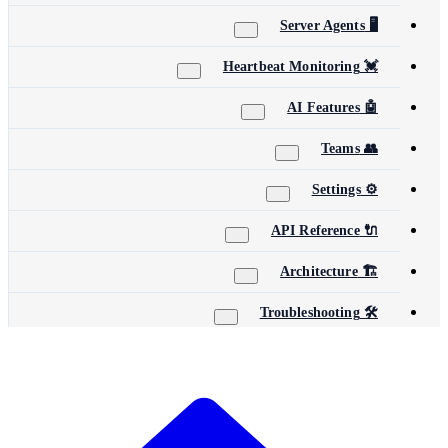
🖥️ Server Agents
💓 Heartbeat Monitoring
🤖 AI Features
👥 Teams
⚙️ Settings
🔌 API Reference
🏗️ Architecture
🛠️ Troubleshooting