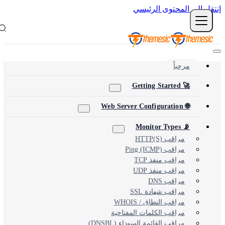
نتقل إلى المحتوى الرئيسي
مرحباً
🚀 Getting Started
🌐 Web Server Configuration
📡 Monitor Types
مراقب HTTP(S)
مراقب Ping (ICMP)
مراقب منفذ TCP
مراقب منفذ UDP
مراقب DNS
مراقب شهادة SSL
مراقب النطاق / WHOIS
مراقب الكلمات المفتاحية
مراقب القائمة السوداء (DNSBL)