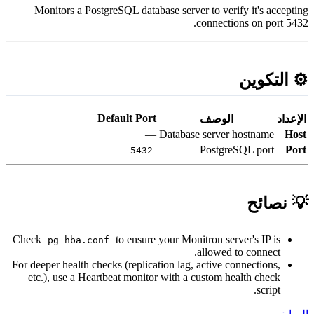
Monitors a PostgreSQL database server to verify it's acceptin
connections on port 5432
️ التكوين
Default Port
لإعداد
الوصف
—
Database server hostname
Hos
PostgreSQL port
Por
5432
 نصائح
Check
to ensure your Monitron server's IP is
pg_hba.conf
allowed to connect.
For deeper health checks (replication lag, active connections,
etc.), use a Heartbeat monitor with a custom health check
script.