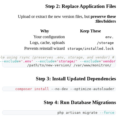
Step 2: Replace 
Upload or extract the new version file
Why
Your configuration
Logs, cache, uploads
Prevents reinstall wizard
storag
\
rsync
-av
--exclude
=
'.env'
--exclude
=
'storage/'
Step 3: Install Upda
composer
install
 --no-dev --opt
Step 4: Run Data
php artisan