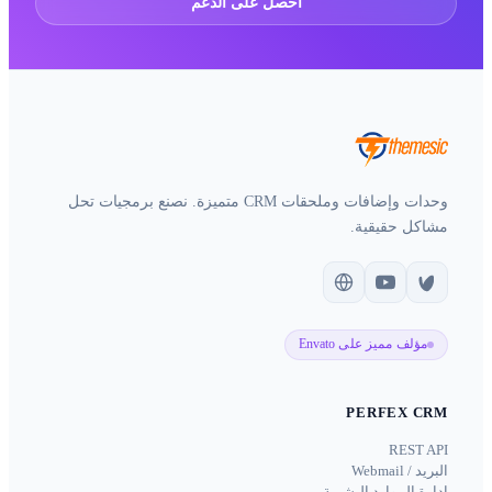
احصل على الدعم
وحدات وإضافات وملحقات CRM متميزة. نصنع برمجيات تحل
ية