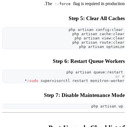
The
flag is r
--force
Step 5: 
php arti
php ar
php a
php ar
php
Step 6: Restar
php artis
sudo
 supervisorctl restart
Step 7: Disable M