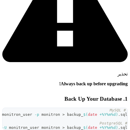
Always back u
mysqldump 
-u
 monitron_user 
-p
 monitron 
>
 backup_
$(
pg_dump 
-U
 monitron_user monitron 
>
 backup_
$(