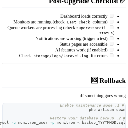
Dashboard load
Monitors are running (check
Last Chec
Queue workers are processing (check
super
Notifications are working (tri
Status pages are
AI features work (
Check
storage/logs/laravel.log
If 
mysql 
-u
 monitron_user 
-p
 monitron 
<
 ba