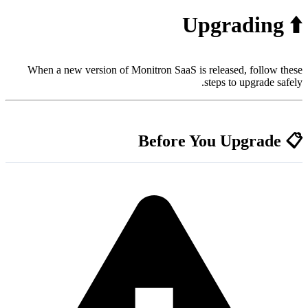
When a new version of Monitron SaaS is re
st