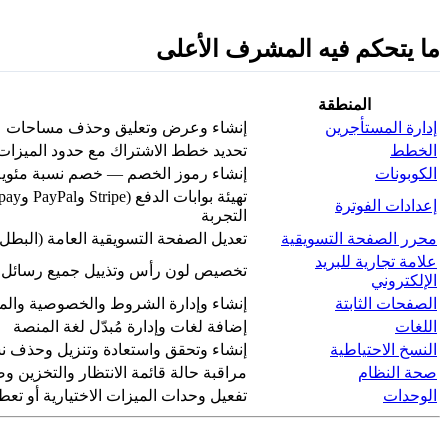
ما يتحكم فيه المشرف الأعلى
المنطقة
إدارة المستأجرين
إنشاء وعرض وتعليق وحذف مساحات ع
الخطط
تحديد خطط الاشتراك مع حدود الميزات
الكوبونات
إنشاء رموز الخصم — خصم نسبة مئوية أو
إعدادات الفوترة
التجربة
محرر الصفحة التسويقية
تعديل الصفحة التسويقية العامة (البطل 
علامة تجارية للبريد
تخصيص لون رأس وتذييل جميع رسائل ب
الإلكتروني
الصفحات الثابتة
إنشاء وإدارة الشروط والخصوصية والم
اللغات
إضافة لغات وإدارة مُبدّل لغة المنصة
النسخ الاحتياطية
إنشاء وتحقق واستعادة وتنزيل وحذف نسخ
صحة النظام
مراقبة حالة قائمة الانتظار والتخزين 
الوحدات
تفعيل وحدات الميزات الاختيارية أو تعطي