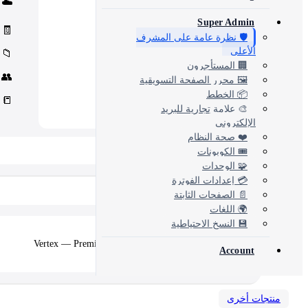
☁️
Core Concord CRM extensions
Management
📊
Super Admin
Assets, inventory & more
🧾
🛡️ نظرة عامة على المشرف
الأعلى
📁
🏢 المستأجرون
👥
🖼️ محرر الصفحة التسويقية
📦 الخطط
📒
🎨 علامة تجارية للبريد
الإلكتروني
❤️ صحة النظام
📂 View All 10+ Modules →
🎟️ الكوبونات
🧩 الوحدات
💳 إعدادات الفوترة
Shopify
📄 الصفحات الثابتة
🌍 اللغات
💾 النسخ الاحتياطية
🛒
Vertex — Premium B2B & Wholesale Theme
Account
منتجات أخرى