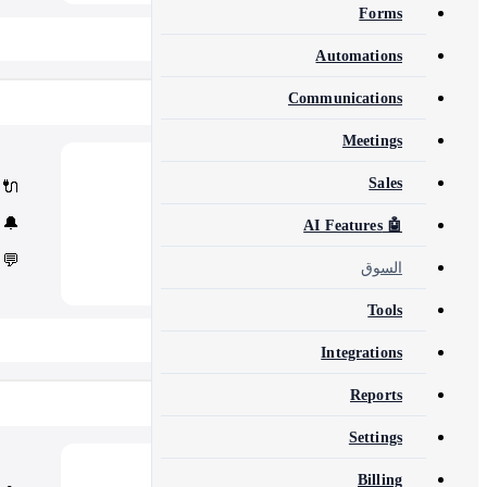
Forms
📂 View All 40+ Modules →
Automations
Communications
Rise CRM
Meetings
Modules
🧩
Sales
🔌
Core Rise CRM extensions
Automation & API
⚙️
🔔
🤖 AI Features
Security and third-party tools
💬
السوق
Tools
📂 View All 5 Plugins →
Integrations
Reports
Concord CRM
Settings
Modules
💎
Billing