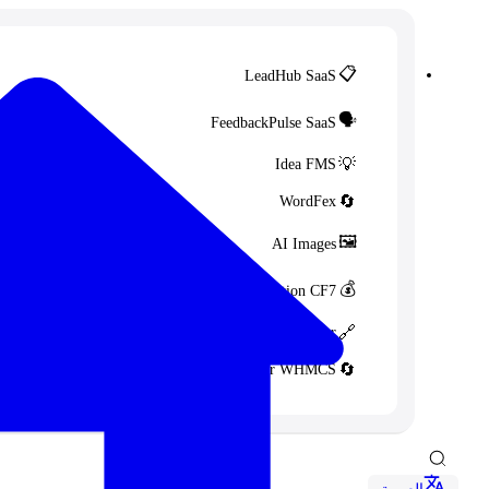
📋
LeadHub SaaS
🗣️
FeedbackPulse SaaS
💡
Idea FMS
🔄
WordFex
🖼️
AI Images
💰
PayPal Donation CF7
🔗
Content Linker
🔄
Perfex Integration for WHMCS