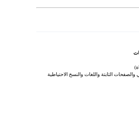
ات
ة)
 والصفحات الثابتة واللغات والنسخ الاحتياطية