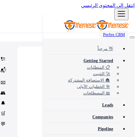
إنتقل إلى المحتوى الرئيسي
Perfex CRM
👋 مرحباً
Popular
⭐
🔌
Getting Started
Most popular modules and add-ons
Integrations
🔗
📋 المتطلبات
📬
Third-party services & APIs
🚀 التثبيت
Automation & Tools
⚙️
Workflow automation & dev tools
🏠 الاستضافة المشتركة
📧
Themes & Security
🎨
🎯 الخطوات الأولى
UI customization & protection
👥
📖 المصطلحات
🔔
Leads
🛒
Companies
💬
Pipeline