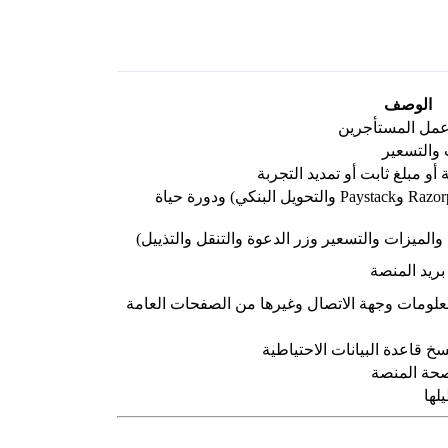
الوصف
مل المستأجرين
 والتسعير
 مبلغ ثابت أو تمديد التجربة
تهيئة بوابات الدفع (Stripe وPayPal وRazorpay وPaystack والتحويل البنكي) ودورة حياة
والميزات والتسعير وزر الدعوة والتنقل والتذييل)
ريد المنصة
علومات وجهة الاتصال وغيرها من الصفحات العامة
 قاعدة البيانات الاحتياطية
وصحة المنصة
لها