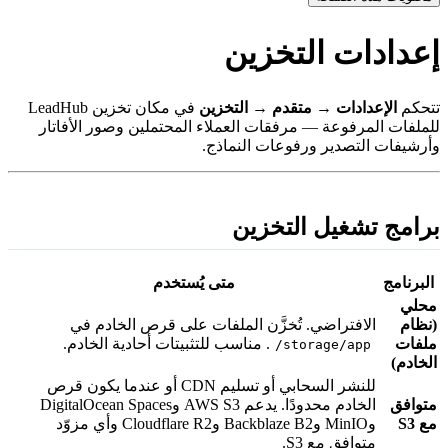
عدادات التخزين
تحكم
الإعدادات → متقدم → التخزين
في مكان تخزين LeadHub
لملفات المرفوعة — مرفقات العملاء المحتملين وصور الأفاتار
أرشيفات التصدير ورفوعات النماذج.
رامج تشغيل التخزين
البرنامج
متى يُستخدم
حلي
نظام
الافتراضي. تُخزَّن الملفات على قرص الخادم في
لفات
. مناسب للتثبيتات أحادية الخادم.
storage/app/
لخادم)
للنشر السحابي أو تسليم CDN أو عندما يكون قرص
توافق
الخادم محدودًا. يدعم AWS S3 وDigitalOcean Spaces
ع S3
وMinIO وBackblaze B2 وCloudflare R2 وأي مزوّد
متوافق مع S3.