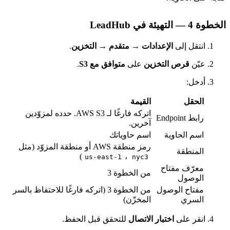
طوة 4 — التهيئة في LeadHub
انتقل إلى
الإعدادات → متقدم → التخزين
.
عيّن
قرص التخزين
على
متوافق مع S3
.
أدخل:
الحقل
القيمة
اتركه فارغًا لـ AWS S3. حدده لمزوّدين
رابط Endpoint
آخرين.
اسم الحاوية
اسم حاوياتك
رمز منطقة AWS أو منطقة المزوّد (مثل
المنطقة
)
،
us-east-1
nyc3
معرّف مفتاح
من الخطوة 3
الوصول
مفتاح الوصول
من الخطوة 3 (اتركه فارغًا للاحتفاظ بالسر
السري
المخزّن)
انقر على
اختبار الاتصال
للتحقق قبل الحفظ.