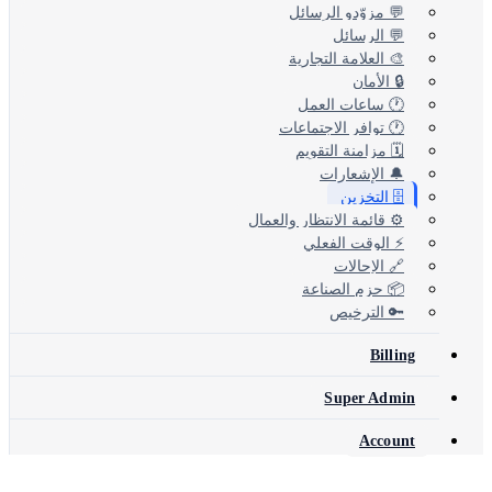
💬 مزوّدو الرسائل
💬 الرسائل
🎨 العلامة التجارية
🔒 الأمان
🕐 ساعات العمل
🕐 توافر الاجتماعات
🗓️ مزامنة التقويم
🔔 الإشعارات
🗄️ التخزين
⚙️ قائمة الانتظار والعمال
⚡ الوقت الفعلي
🔗 الإحالات
📦 حزم الصناعة
🔑 الترخيص
Billing
Super Admin
Account