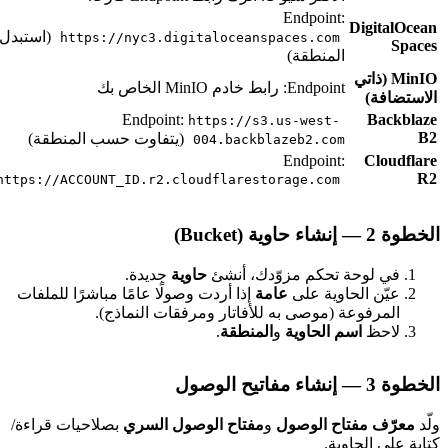
Endpoint:
DigitalOcea
(استبدل
https://nyc3.digitaloceanspaces.com
Space
المنطقة)
MinIO (ذاتي
Endpoint: رابط خادم MinIO الخاص بك
لاستضافة)
Endpoint:
Backblaz
https://s3.us-west-
B
(يتفاوت حسب المنطقة)
004.backblazeb2.com
Endpoint:
Cloudflar
R
https://ACCOUNT_ID.r2.cloudflarestorage.com
طوة 2 — إنشاء حاوية (Bucket)
في لوحة تحكم مزوّدك، أنشئ
حاوية
جديدة.
عيّن الحاوية على
عامة
إذا أردت وصولًا عامًا مباشرًا للملفات
المرفوعة (موصى به للأفاتار ومرفقات النماذج).
لاحظ
اسم الحاوية
و
المنطقة
.
طوة 3 — إنشاء مفاتيح الوصول
لّد
معرّف مفتاح الوصول
و
مفتاح الوصول السري
بصلاحيات قراءة/
تابة على الحاوية.