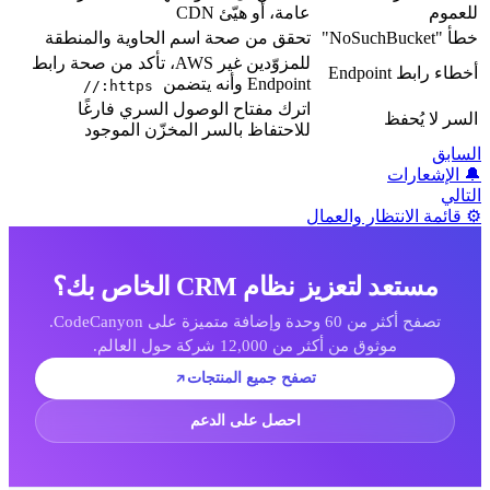
لعموم
عامة، أو هيّئ CDN
طأ "NoSuchBucket"
تحقق من صحة اسم الحاوية والمنطقة
للمزوّدين غير AWS، تأكد من صحة رابط
خطاء رابط Endpoint
Endpoint وأنه يتضمن
https://
اترك مفتاح الوصول السري فارغًا
لسر لا يُحفظ
للاحتفاظ بالسر المخزّن الموجود
لسابق
 الإشعارات
لتالي
️ قائمة الانتظار والعمال
مستعد لتعزيز نظام CRM الخاص بك؟
تصفح أكثر من 60 وحدة وإضافة متميزة على CodeCanyon.
موثوق من أكثر من 12,000 شركة حول العالم.
تصفح جميع المنتجات
احصل على الدعم