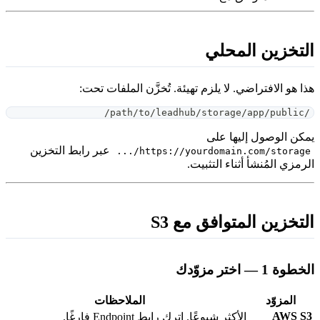
لتخزين المحلي
ذا هو الافتراضي. لا يلزم تهيئة. تُخزَّن الملفات تحت:
/path/to/leadhub/storage/app/public/
مكن الوصول إليها على
عبر رابط التخزين
https://yourdomain.com/storage/...
لرمزي المُنشأ أثناء التثبيت.
لتخزين المتوافق مع S3
خطوة 1 — اختر مزوّدك
المزوّد
الملاحظات
AWS S
الأكثر شيوعًا. اترك رابط Endpoint فارغًا.