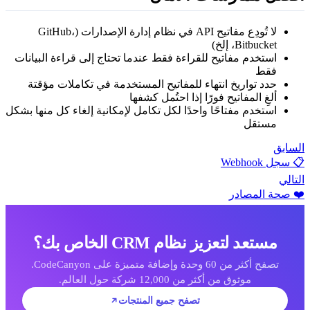
لا تُودِع مفاتيح API في نظام إدارة الإصدارات (GitHub،
Bitbucket، إلخ)
استخدم مفاتيح للقراءة فقط عندما تحتاج إلى قراءة البيانات
فقط
حدد تواريخ انتهاء للمفاتيح المستخدمة في تكاملات مؤقتة
ألغِ المفاتيح فورًا إذا احتُمل كشفها
استخدم مفتاحًا واحدًا لكل تكامل لإمكانية إلغاء كل منها بشكل
مستقل
لسابق
 سجل Webhook
لتالي
️ صحة المصادر
مستعد لتعزيز نظام CRM الخاص بك؟
تصفح أكثر من 60 وحدة وإضافة متميزة على CodeCanyon.
موثوق من أكثر من 12,000 شركة حول العالم.
تصفح جميع المنتجات