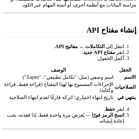
زامنة البيانات مع أنظمة أخرى، أو أتمتة المهام عبر الكود.
نشاء مفتاح API
انتقل إلى
التكاملات ← مفاتيح API
.
انقر
مفتاح API جديد
.
أكمل الحقول:
الحقل
الوصف
لاسم
اسم وصفي (مثل: "تكامل تطبيقي"، "Zapier")
الإجراءات المسموح بها لهذا المفتاح (قراءة فقط، قراءة
لصلاحيات
وكتابة)
نتهي في
تاريخ انتهاء اختياري؛ اتركه فارغًا لعدم انتهاء الصلاحية
انقر
حفظ
.
انسخ الرمز فورًا
— يُعرض مرة واحدة فقط. إذا فقدته، يجب
إعادة إنشائه.