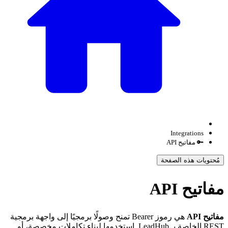
Integrations
🔑 مفاتيح API
مُحتويات هذه الصفحة
فاتيح API
فاتيح API
هي رموز Bearer تمنح وصولًا برمجيًا إلى واجهة برمجية
REST الخاصة بـ LeadHub. استخدمها لبناء تكاملات مخصصة، أو