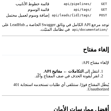
قائمة خطوط الأنابيب
/api/pipelines
GET
قائمة الوسوم
/api/tags
GET
إضافة وسوم لعميل محتمل
/api/leads/{id}/tags
POST
 مرجع API الكامل في وثائق Swagger الخاصة بـ LeadHub على
في نظامك المثبّت.
/api/documentation
لغاء مفتاح
إلغاء مفتاح API:
انتقل إلى
التكاملات ← مفاتيح API
.
انقر أيقونة الحذف في صف المفتاح وأكّد.
يُبطَل المفتاح فورًا. ستتلقى أي طلبات تستخدمه استجابة 401
Unauthorized
فضل ممارسات الأمان