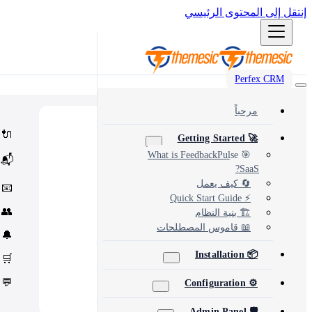
إنتقل إلى المحتوى الرئيسي
Perfex CRM
مرحباً
Popular
⭐
🔌
🚀 Getting Started
Most popular modules and add-ons
Integrations
🔗
🎯 What is FeedbackPulse
📬
Third-party services & APIs
SaaS?
Automation & Tools
⚙️
Workflow automation & dev tools
🔄 كيف يعمل
📧
Themes & Security
🎨
⚡ Quick Start Guide
UI customization & protection
👥
🏗️ بنية النظام
📖 قاموس المصطلحات
🔔
📦 Installation
🛒
💬
⚙️ Configuration
🛡️ Admin Panel