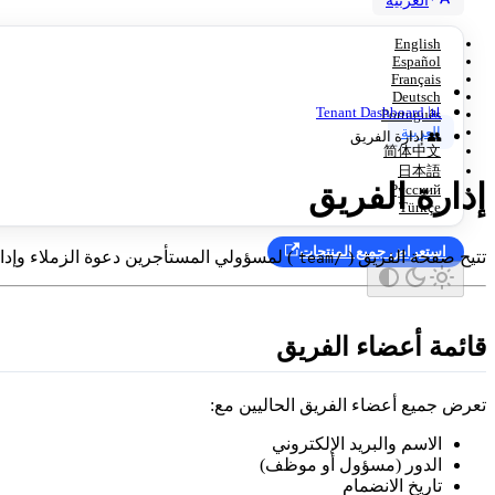
العربية
English
Español
Français
Deutsch
📊 Tenant Dashboard
Português
العربية
👥 إدارة الفريق
简体中文
日本語
إدارة الفريق
Русский
Türkçe
استعراض جميع المنتجات
تتيح صفحة الفريق (
) لمسؤولي المستأجرين دعوة الزملاء وإد
/team
قائمة أعضاء الفريق
تعرض جميع أعضاء الفريق الحاليين مع:
الاسم والبريد الإلكتروني
الدور (مسؤول أو موظف)
تاريخ الانضمام