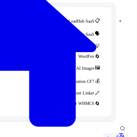
📋
LeadHub SaaS
🗣️
FeedbackPulse SaaS
💡
Idea FMS
🔄
WordFex
🖼️
AI Images
💰
PayPal Donation CF7
🔗
Content Linker
🔄
Perfex Integration for WHMCS