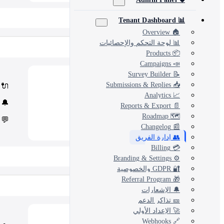
📂 View All 40+ Modules →
📊 Tenant Dashboard
🏠 Overview
📊 لوحة التحكم والإحصائيات
Rise CRM
📦 Products
📣 Campaigns
📝 Survey Builder
Modules
🧩
📥 Submissions & Replies
🔌
Core Rise CRM extensions
📈 Analytics
Automation & API
⚙️
🔔
Security and third-party tools
📄 Reports & Export
🗺️ Roadmap
💬
📰 Changelog
👥 إدارة الفريق
💳 Billing
📂 View All 5 Plugins →
⚙️ Branding & Settings
🔐 GDPR والخصوصية
🎁 Referral Program
Concord CRM
🔔 الإشعارات
🎫 تذاكر الدعم
🚀 الإعداد الأولي
Modules
💎
🔗 Webhooks