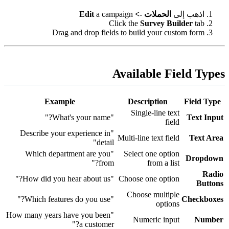
اذهب إلى
الحملات -> Edit
a campaign
Click the
Survey Builder
tab
Drag and drop fields to build your custom form
Available Field Type
Example
Description
Field Type
Single-line text
"What's your name?"
Text Inpu
field
"Describe your experience in
Multi-line text field
Text Are
detail"
"Which department are you
Select one option
Dropdow
from?"
from a list
Radi
"How did you hear about us?"
Choose one option
Button
Choose multiple
"Which features do you use?"
Checkboxe
options
"How many years have you been
Numeric input
Numbe
a customer?"