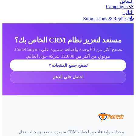
لسابق
📣 Campai
لتالي
📥 Submissions & Re
مستعد لتعزيز نظام CRM الخاص بك؟
تصفح أكثر من 60 وحدة وإضافة متميزة على CodeCanyon.
موثوق من أكثر من 12,000 شركة حول العالم.
تصفح جميع المنتجات
احصل على الدعم
وحدات وإضافات وملحقات CRM متميزة. نصنع برمجيات تحل