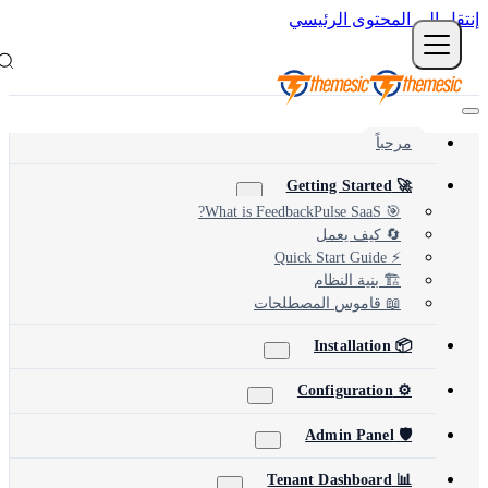
نتقل إلى المحتوى الرئيسي
مرحباً
🚀 Getting Started
🎯 What is FeedbackPulse SaaS?
🔄 كيف يعمل
⚡ Quick Start Guide
🏗️ بنية النظام
📖 قاموس المصطلحات
📦 Installation
⚙️ Configuration
🛡️ Admin Panel
📊 Tenant Dashboard