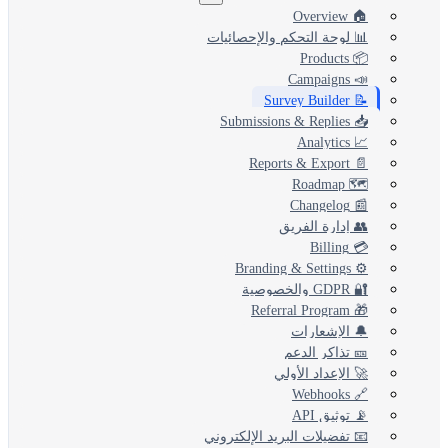
🏠 Overview
📊 لوحة التحكم والإحصائيات
📦 Products
📣 Campaigns
📝 Survey Builder
📥 Submissions & Replies
📈 Analytics
📄 Reports & Export
🗺️ Roadmap
📰 Changelog
👥 إدارة الفريق
💳 Billing
⚙️ Branding & Settings
🔐 GDPR والخصوصية
🎁 Referral Program
🔔 الإشعارات
🎫 تذاكر الدعم
🚀 الإعداد الأولي
🔗 Webhooks
📡 توثيق API
📧 تفضيلات البريد الإلكتروني