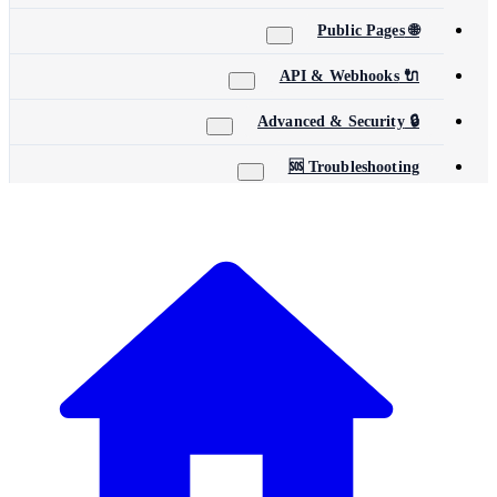
🌐 Public Pages
🔌 API & Webhooks
🔒 Advanced & Security
🆘 Troubleshooting